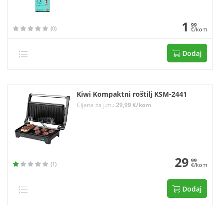
1
99
(0)
€/kom
Dodaj
Kiwi Kompaktni roštilj KSM-2441
Cijena za j.m.:
29,99 €/kom
29
99
(1)
€/kom
Dodaj