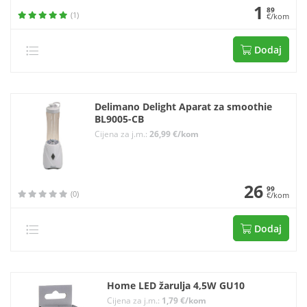
1
89
(1)
€/kom
Dodaj
Delimano Delight Aparat za smoothie
BL9005-CB
Cijena za j.m.:
26,99 €/kom
26
99
(0)
€/kom
Dodaj
Home LED žarulja 4,5W GU10
Cijena za j.m.:
1,79 €/kom