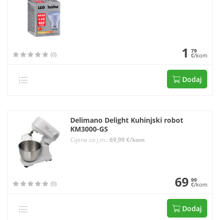
1
79
(0)
€/kom
Dodaj
Delimano Delight Kuhinjski robot
KM3000-GS
Cijena za j.m.:
69,99 €/kom
69
99
(0)
€/kom
Dodaj