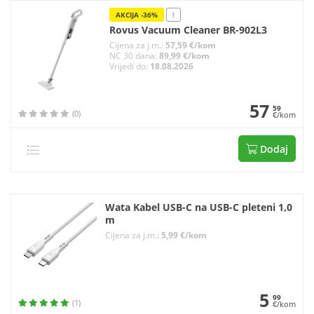
AKCIJA -36%
!
Rovus Vacuum Cleaner BR-902L3
Cijena za j.m.:
57,59 €/kom
NC 30 dana:
89,99 €/kom
Vrijedi do:
18.08.2026
57
59
(0)
€/kom
Dodaj
Wata Kabel USB-C na USB-C pleteni 1,0
m
Cijena za j.m.:
5,99 €/kom
5
99
(1)
€/kom