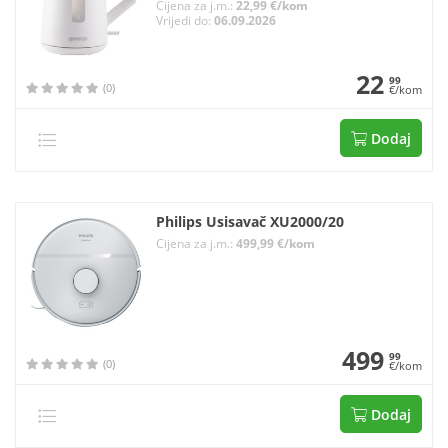
Cijena za j.m.:
22,99 €/kom
Vrijedi do:
06.09.2026
22
99
(0)
€/kom
Dodaj
Philips Usisavač XU2000/20
Cijena za j.m.:
499,99 €/kom
499
99
(0)
€/kom
Dodaj