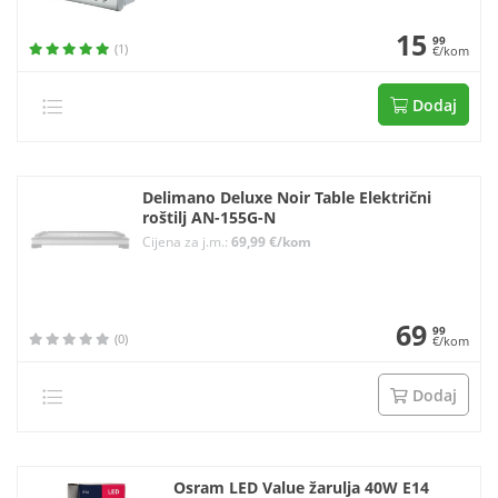
15
99
(1)
€/kom
Dodaj
Delimano Deluxe Noir Table Električni
roštilj AN-155G-N
Cijena za j.m.:
69,99 €/kom
69
99
(0)
€/kom
Dodaj
Osram LED Value žarulja 40W E14