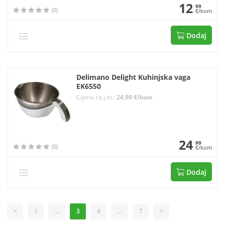
12
99
(0)
€/kom
Dodaj
Delimano Delight Kuhinjska vaga
EK6550
Cijena za j.m.:
24,99 €/kom
24
99
(0)
€/kom
Dodaj
<
1
...
3
4
...
7
>