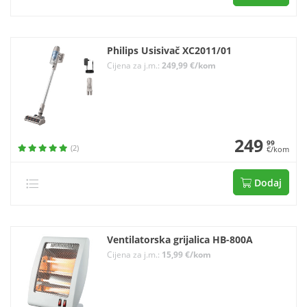
Philips Usisivač XC2011/01
Cijena za j.m.:
249,99 €/kom
249
99
(2)
€/kom
Dodaj
Ventilatorska grijalica HB-800A
Cijena za j.m.:
15,99 €/kom