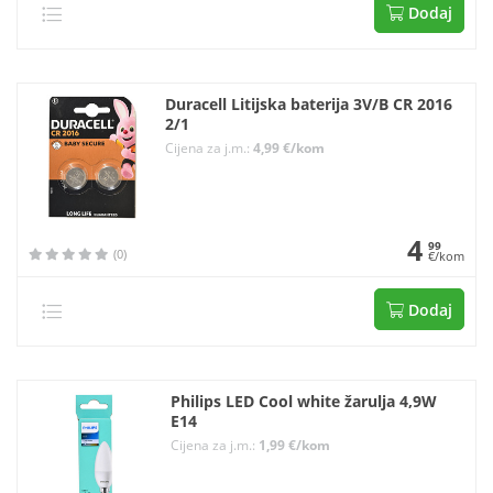
Dodaj
Duracell Litijska baterija 3V/B CR 2016
2/1
Cijena za j.m.:
4,99 €/kom
4
99
(0)
€/kom
Dodaj
Philips LED Cool white žarulja 4,9W
E14
Cijena za j.m.:
1,99 €/kom