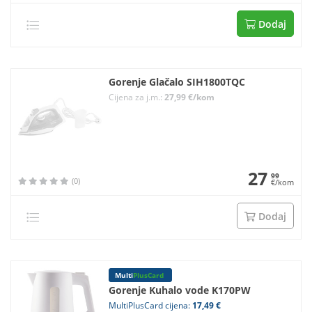
Dodaj
Gorenje Glačalo SIH1800TQC
Cijena za j.m.:
27,99 €/kom
27
99
(0)
€/kom
Dodaj
Multi
PlusCard
Gorenje Kuhalo vode K170PW
MultiPlusCard cijena:
17,49 €