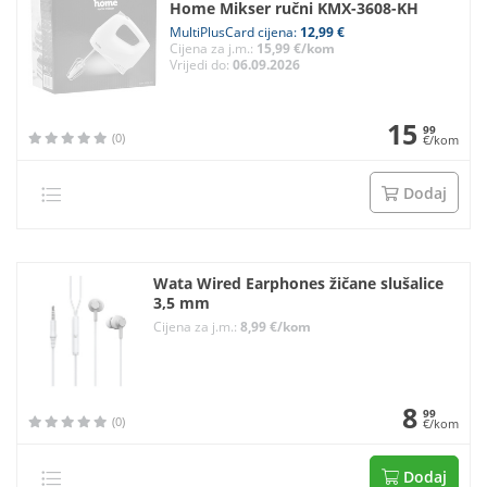
Home Mikser ručni KMX-3608-KH
MultiPlusCard cijena:
12,99 €
Cijena za j.m.:
15,99 €/kom
Vrijedi do:
06.09.2026
15
99
(0)
€/kom
Dodaj
Wata Wired Earphones žičane slušalice
3,5 mm
Cijena za j.m.:
8,99 €/kom
8
99
(0)
€/kom
Dodaj