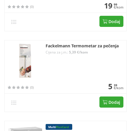
19
99
(0)
€/kom
Dodaj
Fackelmann Termometar za pečenja
Cijena za j.m.:
5,39 €/kom
5
39
(0)
€/kom
Dodaj
Multi
PlusCard