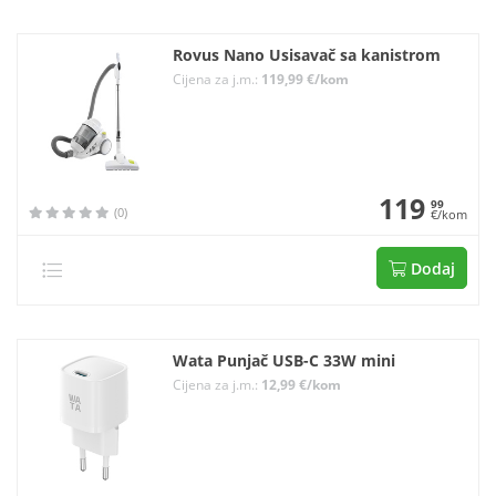
Rovus Nano Usisavač sa kanistrom
Cijena za j.m.:
119,99 €/kom
119
99
(0)
€/kom
Dodaj
Wata Punjač USB-C 33W mini
Cijena za j.m.:
12,99 €/kom