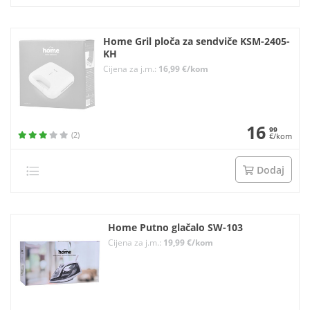
Home Gril ploča za sendviče KSM-2405-
KH
Cijena za j.m.:
16,99 €/kom
16
99
(2)
€/kom
Dodaj
Home Putno glačalo SW-103
Cijena za j.m.:
19,99 €/kom