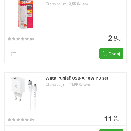
Cijena za j.m.:
2,55 €/kom
2
55
(0)
€/kom
Dodaj
Wata Punjač USB-A 18W PD set
Cijena za j.m.:
11,99 €/kom
11
99
(0)
€/kom