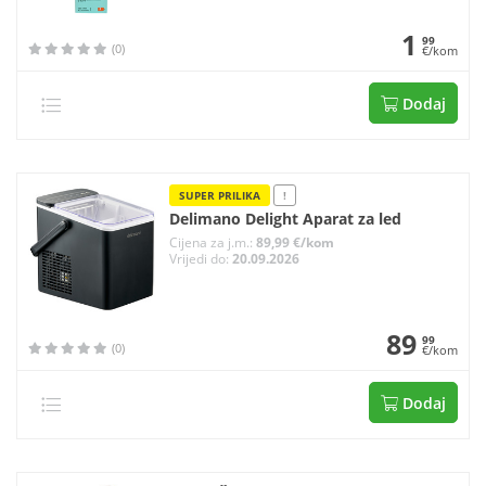
1
99
(0)
€/kom
Dodaj
SUPER PRILIKA
!
Delimano Delight Aparat za led
Cijena za j.m.:
89,99 €/kom
Vrijedi do:
20.09.2026
89
99
(0)
€/kom
Dodaj