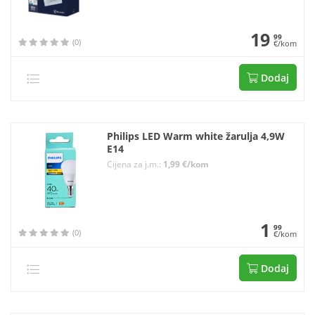
19
99
(0)
€/kom
Dodaj
Philips LED Warm white žarulja 4,9W
E14
Cijena za j.m.:
1,99 €/kom
1
99
(0)
€/kom
Dodaj