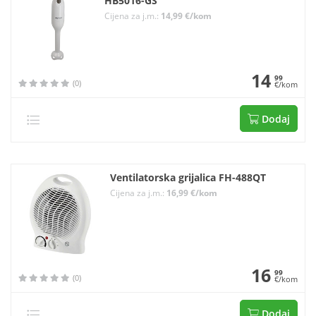
HB5016-GS
Cijena za j.m.:
14,99 €/kom
14
99
(0)
€/kom
Dodaj
Ventilatorska grijalica FH-488QT
Cijena za j.m.:
16,99 €/kom
16
99
(0)
€/kom
Dodaj