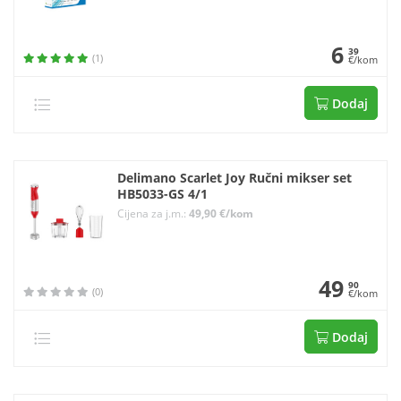
6
39
(1)
€/kom
Dodaj
Delimano Scarlet Joy Ručni mikser set
HB5033-GS 4/1
Cijena za j.m.:
49,90 €/kom
49
90
(0)
€/kom
Dodaj