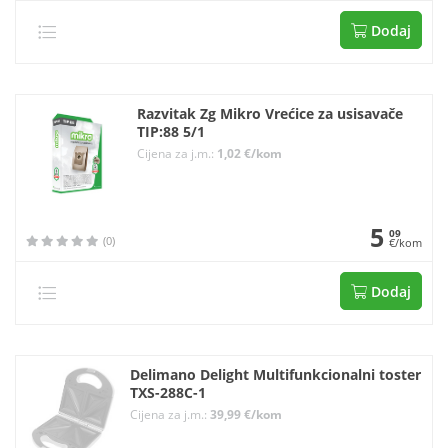
Dodaj
Razvitak Zg Mikro Vrećice za usisavače
TIP:88 5/1
Cijena za j.m.:
1,02 €/kom
5
09
(0)
€/kom
Dodaj
Delimano Delight Multifunkcionalni toster
TXS-288C-1
Cijena za j.m.:
39,99 €/kom