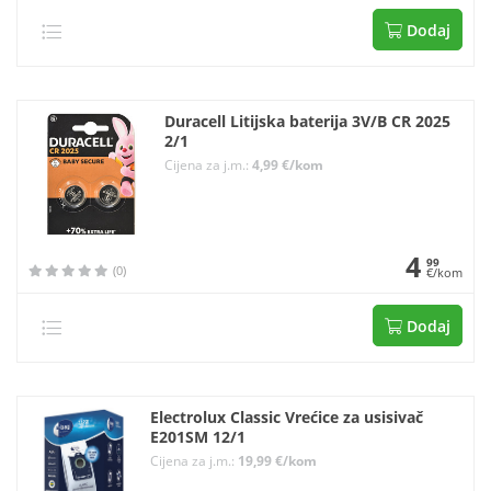
Dodaj
Duracell Litijska baterija 3V/B CR 2025
2/1
Cijena za j.m.:
4,99 €/kom
4
99
(0)
€/kom
Dodaj
Electrolux Classic Vrećice za usisivač
E201SM 12/1
Cijena za j.m.:
19,99 €/kom