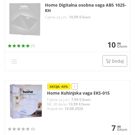
Home Digitalna osobna vaga ABS 1025-
KH
Cijena za j.m.:
10,99 €/kom
10
99
(1)
€/kom
Dodaj
AKCIJA -42%
!
Home Kuhinjska vaga EKS-015
Cijena za j.m.:
7,99 €/kom
NC 30 dana:
13,99 €/kom
Vrijedi do:
18.08.2026
7
99
(0)
€/kom