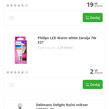
19
99
(0)
€/kom
Dodaj
Philips LED Warm white žarulja 7W
E27
Cijena za j.m.:
2,29 €/kom
2
29
(0)
€/kom
Dodaj
Delimano Delight Ručni mikser