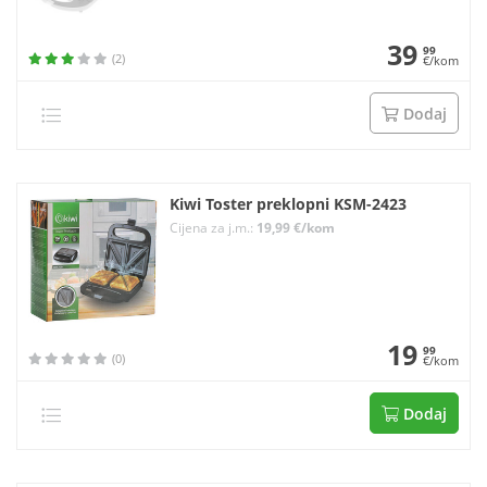
39
99
(2)
€/kom
Dodaj
Kiwi Toster preklopni KSM-2423
Cijena za j.m.:
19,99 €/kom
19
99
(0)
€/kom
Dodaj