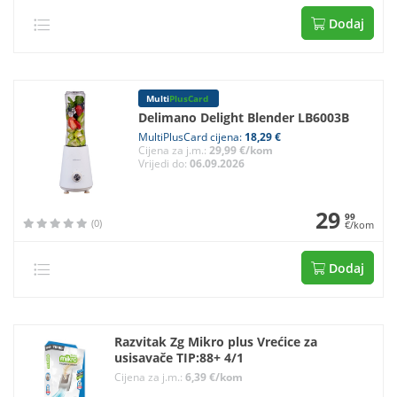
Dodaj
Multi
PlusCard
Delimano Delight Blender LB6003B
MultiPlusCard cijena:
18,29 €
Cijena za j.m.:
29,99 €/kom
Vrijedi do:
06.09.2026
29
99
(0)
€/kom
Dodaj
Razvitak Zg Mikro plus Vrećice za
usisavače TIP:88+ 4/1
Cijena za j.m.:
6,39 €/kom