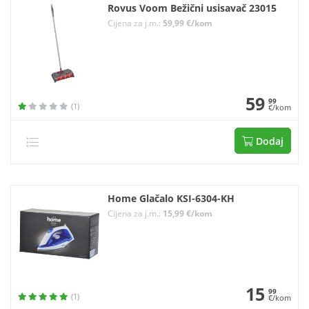
Rovus Voom Bežični usisavač 23015
Cijena za j.m.:
59,99 €/kom
59
99
(1)
€/kom
Dodaj
Home Glačalo KSI-6304-KH
Cijena za j.m.:
15,99 €/kom
15
99
(1)
€/kom