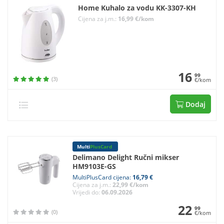
Home Kuhalo za vodu KK-3307-KH
Cijena za j.m.:
16,99 €/kom
16
99
(3)
€/kom
Dodaj
Multi
PlusCard
Delimano Delight Ručni mikser
HM9103E-GS
MultiPlusCard cijena:
16,79 €
Cijena za j.m.:
22,99 €/kom
Vrijedi do:
06.09.2026
22
99
(0)
€/kom