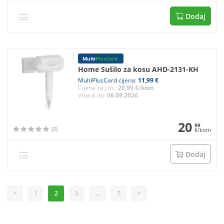
Dodaj
Multi
PlusCard
Home Sušilo za kosu AHD-2131-KH
MultiPlusCard cijena:
11,99 €
Cijena za j.m.:
20,99 €/kom
Vrijedi do:
06.09.2026
20
99
(0)
€/kom
Dodaj
<
1
2
3
...
7
>