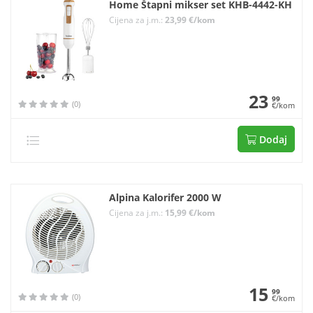
Home Štapni mikser set KHB-4442-KH
Cijena za j.m.:
23,99 €/kom
23
99
(0)
€/kom
Dodaj
Alpina Kalorifer 2000 W
Cijena za j.m.:
15,99 €/kom
15
99
(0)
€/kom