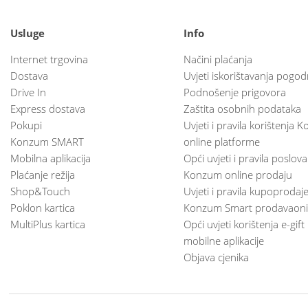
Usluge
Info
Internet trgovina
Načini plaćanja
Dostava
Uvjeti iskorištavanja pogod
Drive In
Podnošenje prigovora
Express dostava
Zaštita osobnih podataka
Pokupi
Uvjeti i pravila korištenja
Konzum SMART
online platforme
Mobilna aplikacija
Opći uvjeti i pravila poslov
Plaćanje režija
Konzum online prodaju
Shop&Touch
Uvjeti i pravila kupoprodaj
Poklon kartica
Konzum Smart prodavaoni
MultiPlus kartica
Opći uvjeti korištenja e-gift
mobilne aplikacije
Objava cjenika