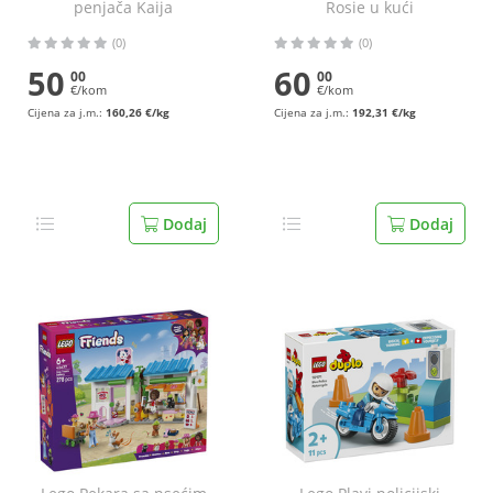
penjača Kaija
Rosie u kući
(0)
(0)
50
60
00
00
€/kom
€/kom
Cijena za j.m.:
160,26 €/kg
Cijena za j.m.:
192,31 €/kg
Dodaj
Dodaj