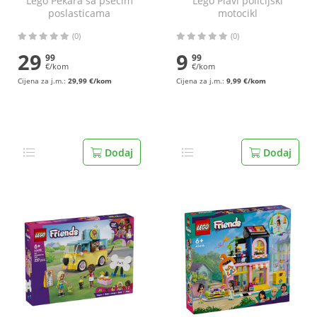
Lego Pekara sa psećim
Lego Plavi policijski
poslasticama
motocikl
(0)
(0)
29
9
99
99
€/kom
€/kom
Cijena za j.m.:
29,99 €/kom
Cijena za j.m.:
9,99 €/kom
Dodaj
Dodaj