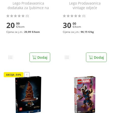
Lego Prodavaonica
Lego Prodavaonica
dodataka za ljubimce na
vintage odjeće
kotačima
(0)
(0)
20
30
99
00
€/kom
€/kom
Cijena za j.m.:
20,99 €/kom
Cijena za j.m.:
96,15 €/kg
Dodaj
Dodaj
AKCIJA -54%
!