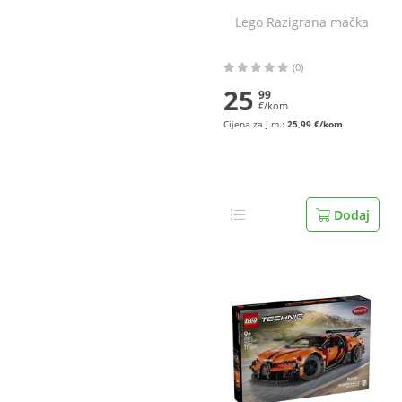
Lego Razigrana mačka
(0)
25
99
€/kom
Cijena za j.m.:
25,99 €/kom
Dodaj