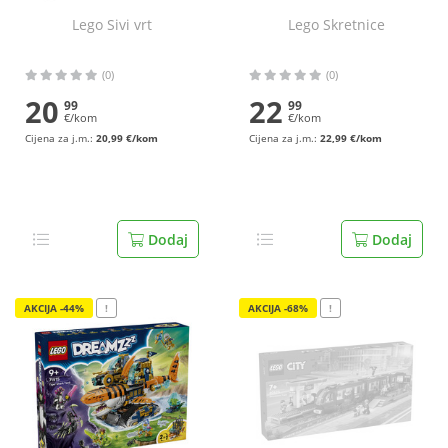
Lego Sivi vrt
Lego Skretnice
(0)
(0)
20
22
99
99
€/kom
€/kom
Cijena za j.m.:
20,99 €/kom
Cijena za j.m.:
22,99 €/kom
Dodaj
Dodaj
AKCIJA -44%
!
AKCIJA -68%
!