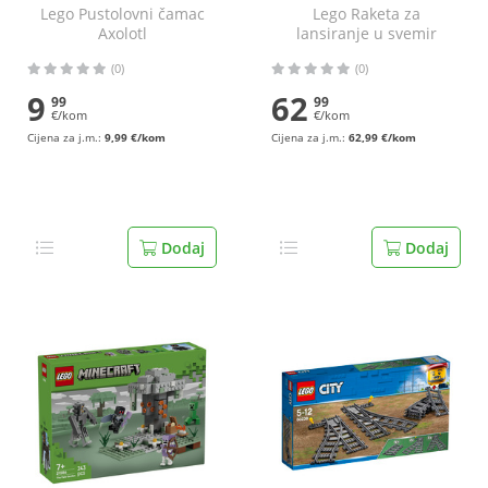
Lego Pustolovni čamac
Lego Raketa za
Axolotl
lansiranje u svemir
NASA Artemis
(0)
(0)
9
62
99
99
€/kom
€/kom
Cijena za j.m.:
9,99 €/kom
Cijena za j.m.:
62,99 €/kom
Dodaj
Dodaj