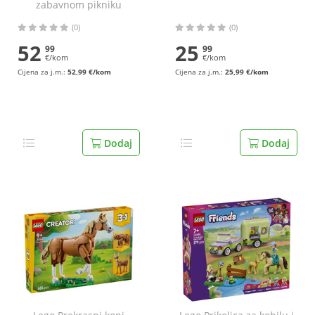
zabavnom pikniku
(0)
(0)
52
25
99
99
€/kom
€/kom
Cijena za j.m.:
52,99 €/kom
Cijena za j.m.:
25,99 €/kom
Dodaj
Dodaj