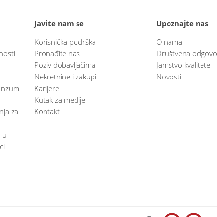
Javite nam se
Upoznajte nas
Korisnička podrška
O nama
nosti
Pronađite nas
Društvena odgovo
Poziv dobavljačima
Jamstvo kvalitete
Nekretnine i zakupi
Novosti
 Konzum
Karijere
Kutak za medije
anja za
Kontakt
e u
ci