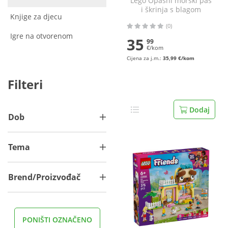
Lego Opasni morski pas
i škrinja s blagom
Knjige za djecu
(0)
Igre na otvorenom
35
99
€/kom
Cijena za j.m.:
35,99 €/kom
Filteri
Dodaj
Dob
Tema
Brend/Proizvođač
PONIŠTI OZNAČENO