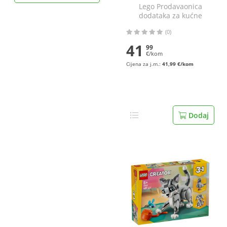
Lego Prodavaonica
dodataka za kućne
ljubimce
(0)
41
99
€/kom
Cijena za j.m.:
41,99 €/kom
Dodaj