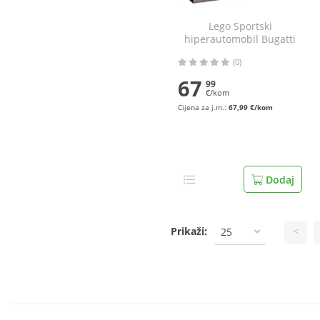
Lego Sportski
hiperautomobil Bugatti
Chiron Pur
(0)
67
99
€/kom
Cijena za j.m.:
67,99 €/kom
Dodaj
Prikaži:
25
<