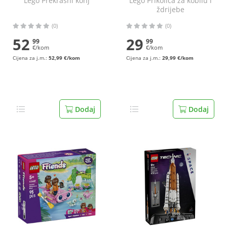
Lego Prekrasni konj
Lego Prikolica za kobilu i
ždrijebe
(0)
(0)
52
29
99
99
€/kom
€/kom
Cijena za j.m.:
52,99 €/kom
Cijena za j.m.:
29,99 €/kom
Dodaj
Dodaj