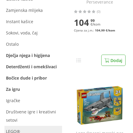
Perseverance
Zamjenska mlijeka
(0)
104
99
Instant kašice
€/kom
Cijena za j.m.:
104,99 €/kom
Sokovi, voda, čaj
Ostalo
Dječja njega i higijena
Dodaj
Deterdženti i omekšivaci
Bočice dude i pribor
Za igru
Igračke
Društvene igre i kreativni
setovi
LEGO®