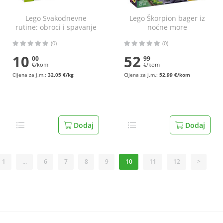
Lego Svakodnevne
Lego Škorpion bager iz
rutine: obroci i spavanje
noćne more
(0)
(0)
10
52
00
99
€/kom
€/kom
Cijena za j.m.:
32,05 €/kg
Cijena za j.m.:
52,99 €/kom
Dodaj
Dodaj
1
...
6
7
8
9
10
11
12
>