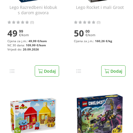
Lego Razredbeni klobuk
Lego Rocket i mali Groot
s darom govora
(0)
(0)
49
50
99
00
€/kom
€/kom
Cijena za j.m.:
49,99 €/kom
Cijena za j.m.:
160,26 €/kg
NC 30 dana:
109,99 €/kom
Vrijedi do:
20.09.2026
Dodaj
Dodaj