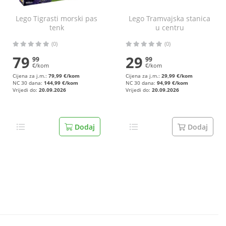
Lego Tigrasti morski pas
Lego Tramvajska stanica
tenk
u centru
(0)
(0)
79
29
99
99
€/kom
€/kom
Cijena za j.m.:
79,99 €/kom
Cijena za j.m.:
29,99 €/kom
NC 30 dana:
144,99 €/kom
NC 30 dana:
94,99 €/kom
Vrijedi do:
20.09.2026
Vrijedi do:
20.09.2026
Dodaj
Dodaj