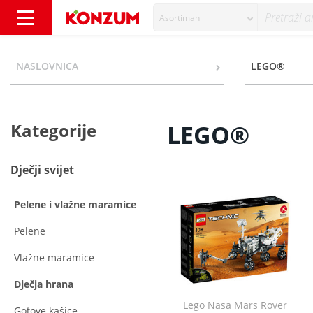
Asortiman
LEGO® - Kategorije - Konzum
NASLOVNICA
LEGO®
Kategorije
LEGO®
Dječji svijet
Pelene i vlažne maramice
Pelene
Vlažne maramice
Dječja hrana
Lego Nasa Mars Rover
Gotove kašice