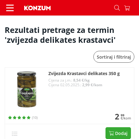
Pretraživanje - Konzum
Rezultati pretrage za termin
'zvijezda delikates krastavci'
Sortiraj i filtriraj
Zvijezda Krastavci delikates 350 g
Cijena za j.m.:
8,54 €/kg
Cijena 02.05.2025.:
2,99 €/kom
2
99
(10)
€/kom
Dodaj