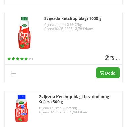
Zvijezda Ketchup blagi 1000 g
Cijena za j.m.:
2,99 €/kg
Cijena 02.05.2025.:
2,79 €/kom
2
99
(4)
€/kom
Dodaj
Zvijezda Ketchup blagi bez dodanog
šećera 500 g
Cijena za j.m.:
3,98 €/kg
Cijena 02.05.2025.:
1,49 €/kom