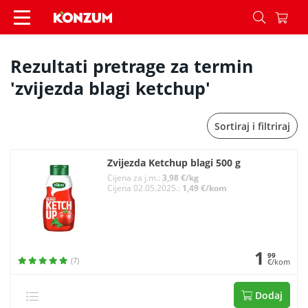
Pretraživanje - Konzum
Rezultati pretrage za termin
'zvijezda blagi ketchup'
Sortiraj i filtriraj
Zvijezda Ketchup blagi 500 g
Cijena za j.m.:
3,98 €/kg
Cijena 02.05.2025.:
1,49 €/kom
1
99
(7)
€/kom
Dodaj