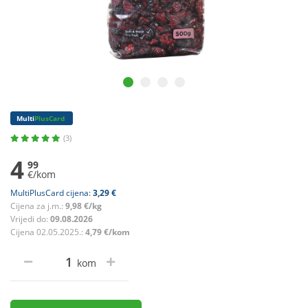
Multi
PlusCard
(3)
4
99
€/kom
MultiPlusCard cijena:
3,29 €
Cijena za j.m.:
9,98 €/kg
Vrijedi do:
09.08.2026
Cijena 02.05.2025.:
4,79 €/kom
kom