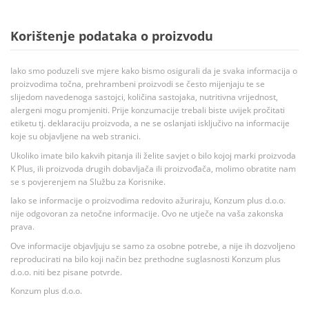
Korištenje podataka o proizvodu
Iako smo poduzeli sve mjere kako bismo osigurali da je svaka informacija o
proizvodima točna, prehrambeni proizvodi se često mijenjaju te se
slijedom navedenoga sastojci, količina sastojaka, nutritivna vrijednost,
alergeni mogu promjeniti. Prije konzumacije trebali biste uvijek pročitati
etiketu tj. deklaraciju proizvoda, a ne se oslanjati isključivo na informacije
koje su objavljene na web stranici.
Ukoliko imate bilo kakvih pitanja ili želite savjet o bilo kojoj marki proizvoda
K Plus, ili proizvoda drugih dobavljača ili proizvođača, molimo obratite nam
se s povjerenjem na Službu za Korisnike.
Iako se informacije o proizvodima redovito ažuriraju, Konzum plus d.o.o.
nije odgovoran za netočne informacije. Ovo ne utječe na vaša zakonska
prava.
Ove informacije objavljuju se samo za osobne potrebe, a nije ih dozvoljeno
reproducirati na bilo koji način bez prethodne suglasnosti Konzum plus
d.o.o. niti bez pisane potvrde.
Konzum plus d.o.o.