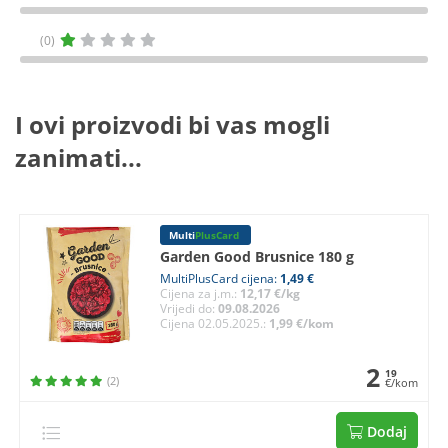
(0)
I ovi proizvodi bi vas mogli
zanimati...
Multi
PlusCard
Garden Good Brusnice 180 g
MultiPlusCard cijena:
1,49 €
Cijena za j.m.:
12,17 €/kg
Vrijedi do:
09.08.2026
Cijena 02.05.2025.:
1,99 €/kom
2
19
(2)
€/kom
Dodaj