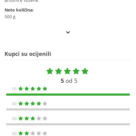
Brusnice sušene.
Neto količina:
500 g
Kupci su ocijenili
5
od 5
(3)
(0)
(0)
(0)