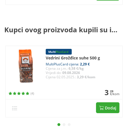
Kupci ovog proizvoda kupili su i...
Multi
PlusCard
Vedrini Grožđice suhe 500 g
MultiPlusCard cijena:
2,29 €
Cijena za j.m.:
6,58 €/kg
Vrijedi do:
09.08.2026
Cijena 02.05.2025.:
3,29 €/kom
3
29
(4)
€/kom
Dodaj