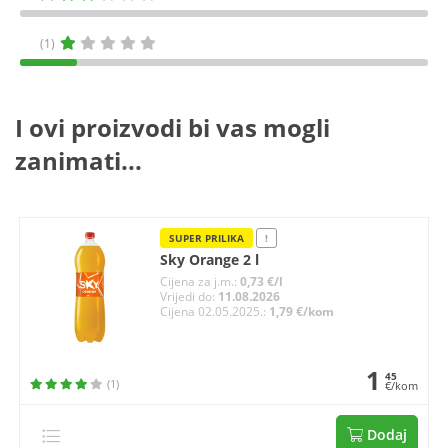
(1)
I ovi proizvodi bi vas mogli
zanimati...
SUPER PRILIKA
!
Sky Orange 2 l
Cijena za j.m.:
0,73 €/l
Vrijedi do:
11.08.2026
Cijena 02.05.2025.:
1,79 €/kom
1
45
(1)
€/kom
Dodaj