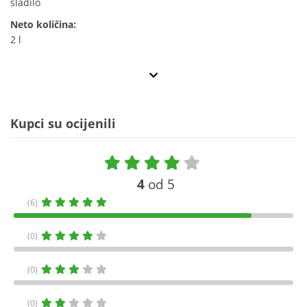
sladilo
Neto količina:
2 l
Kupci su ocijenili
4
od 5
(6)
(0)
(0)
(0)