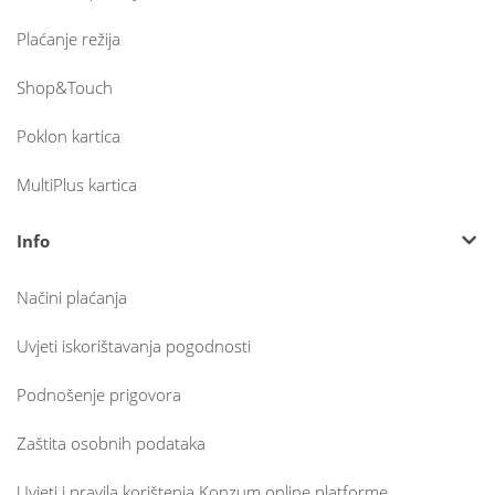
Plaćanje režija
Shop&Touch
Poklon kartica
MultiPlus kartica
Info
Načini plaćanja
Uvjeti iskorištavanja pogodnosti
Podnošenje prigovora
Zaštita osobnih podataka
Uvjeti i pravila korištenja Konzum online platforme