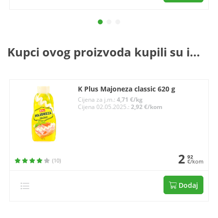
Kupci ovog proizvoda kupili su i...
K Plus Majoneza classic 620 g
Cijena za j.m.:
4,71 €/kg
Cijena 02.05.2025.:
2,92 €/kom
2
92
(10)
€/kom
Dodaj