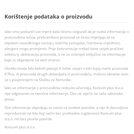
Korištenje podataka o proizvodu
Iako smo poduzeli sve mjere kako bismo osigurali da je svaka informacija o
proizvodima točna, prehrambeni proizvodi se često mijenjaju te se
slijedom navedenoga sastojci, količina sastojaka, nutritivna vrijednost,
alergeni mogu promjeniti. Prije konzumacije trebali biste uvijek pročitati
etiketu tj. deklaraciju proizvoda, a ne se oslanjati isključivo na informacije
koje su objavljene na web stranici.
Ukoliko imate bilo kakvih pitanja ili želite savjet o bilo kojoj marki proizvoda
K Plus, ili proizvoda drugih dobavljača ili proizvođača, molimo obratite nam
se s povjerenjem na Službu za Korisnike.
Iako se informacije o proizvodima redovito ažuriraju, Konzum plus d.o.o.
nije odgovoran za netočne informacije. Ovo ne utječe na vaša zakonska
prava.
Ove informacije objavljuju se samo za osobne potrebe, a nije ih dozvoljeno
reproducirati na bilo koji način bez prethodne suglasnosti Konzum plus
d.o.o. niti bez pisane potvrde.
Konzum plus d.o.o.