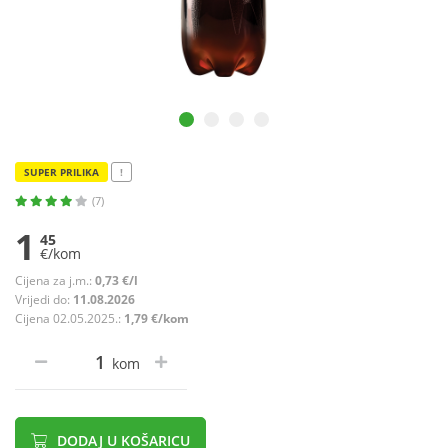
SUPER PRILIKA
!
(7)
1
45
€/kom
Cijena za j.m.:
0,73 €/l
Vrijedi do:
11.08.2026
Cijena 02.05.2025.:
1,79 €/kom
kom
DODAJ U KOŠARICU