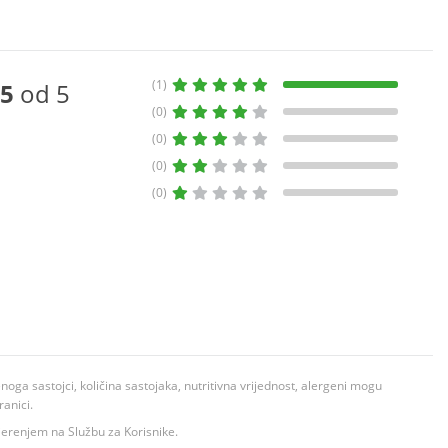
(1)
5
od 5
(0)
(0)
(0)
(0)
ga sastojci, količina sastojaka, nutritivna vrijednost, alergeni mogu
ranici.
ovjerenjem na Službu za Korisnike.