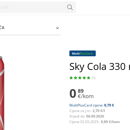
ĆA
Multi
PlusCard
Sky Cola 330
(1)
0
89
€/kom
MultiPlusCard cijena:
0,79 €
Cijena za j.m.:
2,70 €/l
Vrijedi do:
06.09.2026
Cijena 02.05.2025.:
0,89 €/kom