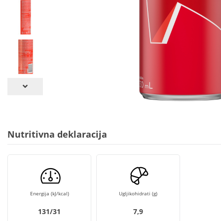
Nutritivna deklaracija
Energija (kJ/kcal)
Ugljikohidrati (g)
131/31
7,9