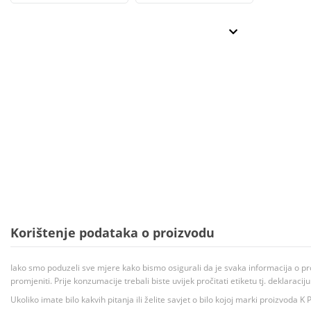
Korištenje podataka o proizvodu
Iako smo poduzeli sve mjere kako bismo osigurali da je svaka informacija o pr
promjeniti. Prije konzumacije trebali biste uvijek pročitati etiketu tj. deklaraci
Ukoliko imate bilo kakvih pitanja ili želite savjet o bilo kojoj marki proizvoda