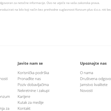
 odgovoran za netočne informacije. Ovo ne utječe na vaša zakonska prava.
roducirati na bilo koji način bez prethodne suglasnosti Konzum plus d.o.o. niti be
Javite nam se
Upoznajte nas
Korisnička podrška
O nama
nosti
Pronađite nas
Društvena odgovo
Poziv dobavljačima
Jamstvo kvalitete
Nekretnine i zakupi
Novosti
 Konzum
Karijere
Kutak za medije
anja za
Kontakt