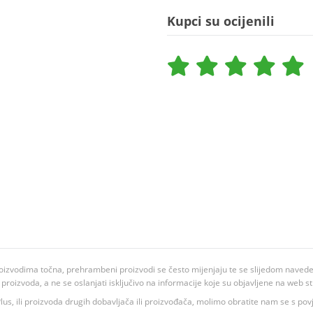
Kupci su ocijenili
oizvodima točna, prehrambeni proizvodi se često mijenjaju te se slijedom navedeno
ju proizvoda, a ne se oslanjati isključivo na informacije koje su objavljene na web st
 K Plus, ili proizvoda drugih dobavljača ili proizvođača, molimo obratite nam se s p