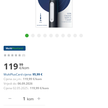
Multi
PlusCard
(0)
119
99
€/kom
MultiPlusCard cijena:
95,99 €
Cijena za j.m.:
119,99 €/kom
Vrijedi do:
06.09.2026
Cijena 02.05.2025.:
119,99 €/kom
kom