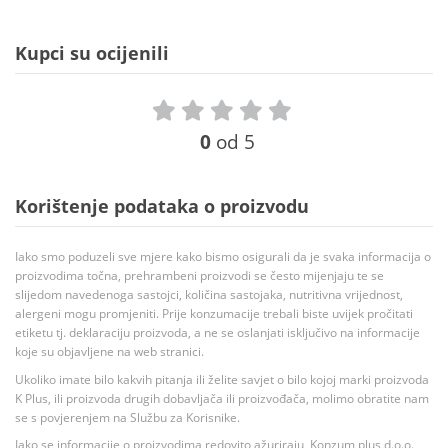
Kupci su ocijenili
0
od 5
Korištenje podataka o proizvodu
Iako smo poduzeli sve mjere kako bismo osigurali da je svaka informacija o
proizvodima točna, prehrambeni proizvodi se često mijenjaju te se
slijedom navedenoga sastojci, količina sastojaka, nutritivna vrijednost,
alergeni mogu promjeniti. Prije konzumacije trebali biste uvijek pročitati
etiketu tj. deklaraciju proizvoda, a ne se oslanjati isključivo na informacije
koje su objavljene na web stranici.
Ukoliko imate bilo kakvih pitanja ili želite savjet o bilo kojoj marki proizvoda
K Plus, ili proizvoda drugih dobavljača ili proizvođača, molimo obratite nam
se s povjerenjem na Službu za Korisnike.
Iako se informacije o proizvodima redovito ažuriraju, Konzum plus d.o.o.