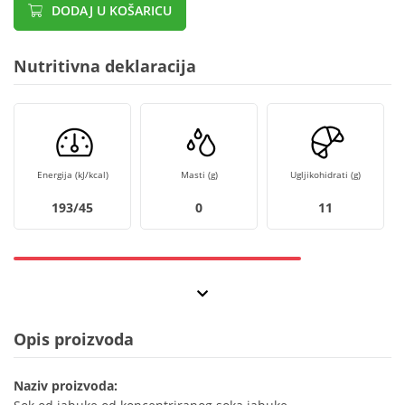
DODAJ U KOŠARICU
Nutritivna deklaracija
Energija (kJ/kcal)
Masti (g)
Ugljikohidrati (g)
193/45
0
11
Opis proizvoda
Naziv proizvoda: