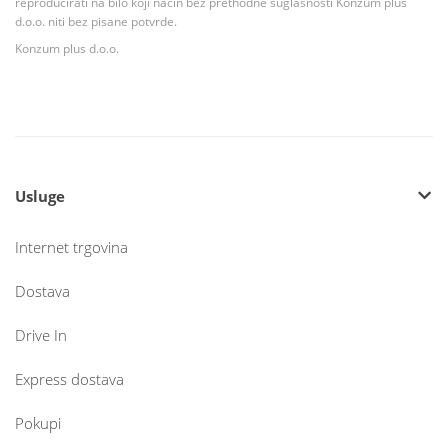
reproducirati na bilo koji način bez prethodne suglasnosti Konzum plus
d.o.o. niti bez pisane potvrde.
Konzum plus d.o.o.
Usluge
Internet trgovina
Dostava
Drive In
Express dostava
Pokupi