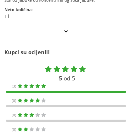
Sok od jabuke od koncentriranog soka jabuke.
Neto količina:
1 l
Kupci su ocijenili
5
od 5
(3)
(0)
(0)
(0)