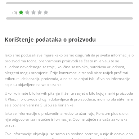
(0)
Korištenje podataka o proizvodu
Iako smo poduzeli sve mjere kako bismo osigurali da je svaka informacija o
proizvodima točna, prehrambeni proizvodi se često mijenjaju te se
slijedom navedenoga sastojci, količina sastojaka, nutritivna vrijednost,
alergeni mogu promjeniti. Prije konzumacije trebali biste uvijek pročitati
etiketu tj. deklaraciju proizvoda, a ne se oslanjati isključivo na informacije
koje su objavljene na web stranici.
Ukoliko imate bilo kakvih pitanja ili želite savjet o bilo kojoj marki proizvoda
K Plus, ili proizvoda drugih dobavljača ili proizvođača, molimo obratite nam
se s povjerenjem na Službu za Korisnike.
Iako se informacije o proizvodima redovito ažuriraju, Konzum plus d.o.o.
nije odgovoran za netočne informacije. Ovo ne utječe na vaša zakonska
prava.
Ove informacije objavljuju se samo za osobne potrebe, a nije ih dozvoljeno