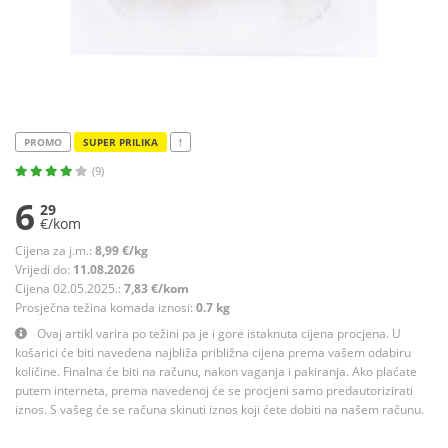
PROMO
SUPER PRILIKA
!
(9)
6
29
€/kom
Cijena za j.m.:
8,99 €/kg
Vrijedi do:
11.08.2026
Cijena 02.05.2025.:
7,83 €/kom
Prosječna težina komada iznosi:
0.7 kg
Ovaj artikl varira po težini pa je i gore istaknuta cijena procjena. U
košarici će biti navedena najbliža približna cijena prema vašem odabiru
količine. Finalna će biti na računu, nakon vaganja i pakiranja. Ako plaćate
putem interneta, prema navedenoj će se procjeni samo predautorizirati
iznos. S vašeg će se računa skinuti iznos koji ćete dobiti na našem računu.