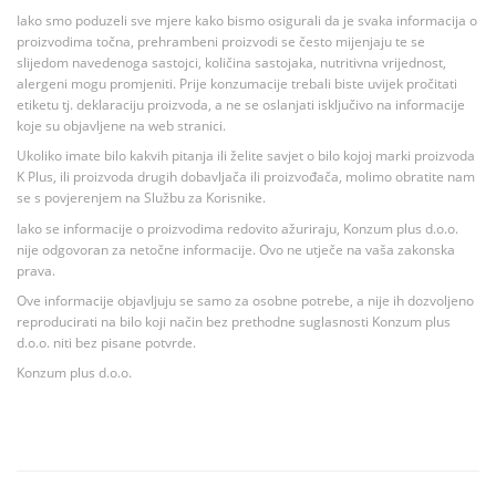
Iako smo poduzeli sve mjere kako bismo osigurali da je svaka informacija o
proizvodima točna, prehrambeni proizvodi se često mijenjaju te se
slijedom navedenoga sastojci, količina sastojaka, nutritivna vrijednost,
alergeni mogu promjeniti. Prije konzumacije trebali biste uvijek pročitati
etiketu tj. deklaraciju proizvoda, a ne se oslanjati isključivo na informacije
koje su objavljene na web stranici.
Ukoliko imate bilo kakvih pitanja ili želite savjet o bilo kojoj marki proizvoda
K Plus, ili proizvoda drugih dobavljača ili proizvođača, molimo obratite nam
se s povjerenjem na Službu za Korisnike.
Iako se informacije o proizvodima redovito ažuriraju, Konzum plus d.o.o.
nije odgovoran za netočne informacije. Ovo ne utječe na vaša zakonska
prava.
Ove informacije objavljuju se samo za osobne potrebe, a nije ih dozvoljeno
reproducirati na bilo koji način bez prethodne suglasnosti Konzum plus
d.o.o. niti bez pisane potvrde.
Konzum plus d.o.o.