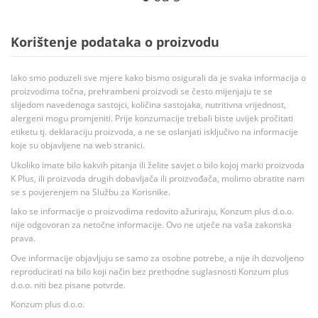
Korištenje podataka o proizvodu
Iako smo poduzeli sve mjere kako bismo osigurali da je svaka informacija o
proizvodima točna, prehrambeni proizvodi se često mijenjaju te se
slijedom navedenoga sastojci, količina sastojaka, nutritivna vrijednost,
alergeni mogu promjeniti. Prije konzumacije trebali biste uvijek pročitati
etiketu tj. deklaraciju proizvoda, a ne se oslanjati isključivo na informacije
koje su objavljene na web stranici.
Ukoliko imate bilo kakvih pitanja ili želite savjet o bilo kojoj marki proizvoda
K Plus, ili proizvoda drugih dobavljača ili proizvođača, molimo obratite nam
se s povjerenjem na Službu za Korisnike.
Iako se informacije o proizvodima redovito ažuriraju, Konzum plus d.o.o.
nije odgovoran za netočne informacije. Ovo ne utječe na vaša zakonska
prava.
Ove informacije objavljuju se samo za osobne potrebe, a nije ih dozvoljeno
reproducirati na bilo koji način bez prethodne suglasnosti Konzum plus
d.o.o. niti bez pisane potvrde.
Konzum plus d.o.o.