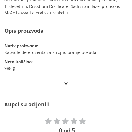
Trideceth-n, Disodium Dislilicate. Sadrži amilaze, protease.
Može izazvati alergijsku reakciju.
Opis proizvoda
Naziv proizvoda:
Kapsule deterdženta za strojno pranje posuđa.
Neto količina:
988 g
Kupci su ocijenili
0
od 5