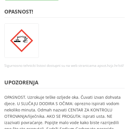
OPASNOST!
Sigurnosno tehnicki listovi dostupni su na web stranicama apsot.hzjz.hr/stl/
UPOZORENJA
OPASNOST. Uzrokuje teške ozljede oka. Čuvati izvan dohvata
djece. U SLUČAJU DODIRA S OČIMA: oprezno ispirati vodom
nekoliko minuta. Odmah nazvati CENTAR ZA KONTROLU
OTROVANJA/liječnika. AKO SE PROGUTA: isprati usta. NE
izazivati povraćanje. Popijte malo vode kako biste razrijedili
ono što ste progutali. Sadrži Sodium Carbonate peroxide,