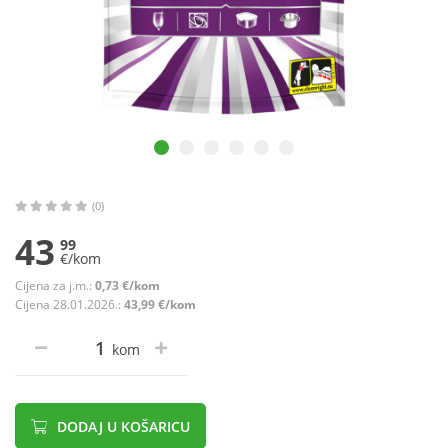
(0)
43
99
€/kom
Cijena za j.m.:
0,73 €/kom
Cijena 28.01.2026.:
43,99 €/kom
kom
DODAJ U KOŠARICU