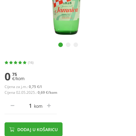
(16)
0
75
€/kom
Cijena za j.m.:
0,75 €/l
Cijena 02.05.2025.:
0,69 €/kom
kom
DODAJ U KOŠARICU