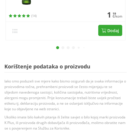
1
19
(14)
€/kom
Dodaj
Korištenje podataka o proizvodu
Iako smo poduzeli sve mjere kako bismo osigurali da je svaka informacija o
proizvodima točna, prehrambeni proizvodi se često mijenjaju te se
slijedom navedenoga sastojci, količina sastojaka, nutritivna vrijednost,
alergeni mogu promjeniti. Prije konzumacije trebali biste uvijek pročitati
etiketu tj. deklaraciju proizvoda, a ne se oslanjati isključivo na informacije
koje su objavljene na web stranici.
Ukoliko imate bilo kakvih pitanja ili želite savjet o bilo kojoj marki proizvoda
K Plus, ili proizvoda drugih dobavljača ili proizvođača, molimo obratite nam
se s povjerenjem na Službu za Korisnike.