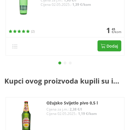
Cijena za j.m.:
1,93 €/l
Cijena 02.05.2025.:
1,39 €/kom
1
45
(2)
€/kom
Dodaj
Kupci ovog proizvoda kupili su i...
Ožujsko Svijetlo pivo 0,5 l
Cijena za j.m.:
2,38 €/l
Cijena 02.05.2025.:
1,19 €/kom