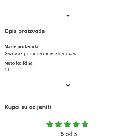
Opis proizvoda
Naziv proizvoda:
Gazirana prirodna mineralna voda.
Neto količina:
1 l
Kupci su ocijenili
5
od 5