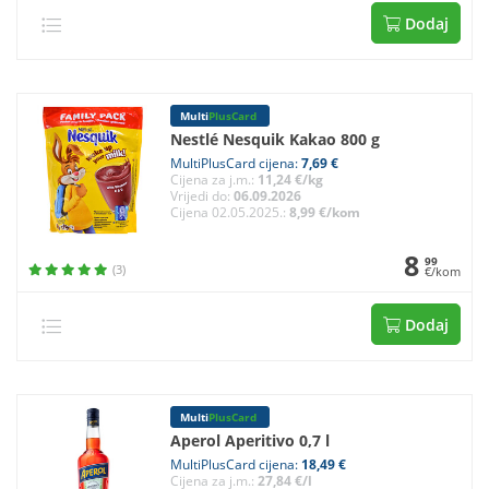
Dodaj
Multi
PlusCard
Nestlé Nesquik Kakao 800 g
MultiPlusCard cijena:
7,69 €
Cijena za j.m.:
11,24 €/kg
Vrijedi do:
06.09.2026
Cijena 02.05.2025.:
8,99 €/kom
8
99
(3)
€/kom
Dodaj
Multi
PlusCard
Aperol Aperitivo 0,7 l
MultiPlusCard cijena:
18,49 €
Cijena za j.m.:
27,84 €/l