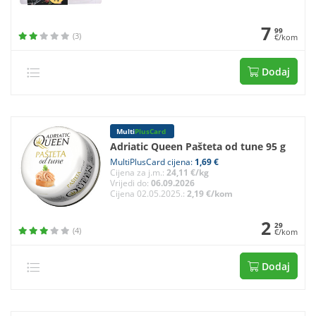
7
99
(3)
€/kom
Dodaj
Multi
PlusCard
Adriatic Queen Pašteta od tune 95 g
MultiPlusCard cijena:
1,69 €
Cijena za j.m.:
24,11 €/kg
Vrijedi do:
06.09.2026
Cijena 02.05.2025.:
2,19 €/kom
2
29
(4)
€/kom
Dodaj