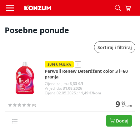
Posebne ponude - Konzum
Posebne ponude
Sortiraj i filtriraj
SUPER PRILIKA
!
Perwoll Renew Deterdžent color 3 l=60
pranja
Cijena za j.m.:
3,33 €/l
Vrijedi do:
31.08.2026
Cijena 02.05.2025.:
11,49 €/kom
9
99
(0)
€/kom
Dodaj