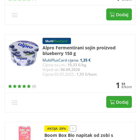
Dodaj
Multi
PlusCard
Alpro Fermentirani sojin proizvod
blueberry 150 g
MultiPlusCard cijena:
1,35 €
Cijena za j.m.:
10,33 €/kg
Vrijedi do:
06.09.2026
Cijena 02.05.2025.:
1,55 €/kom
1
55
(8)
€/kom
Dodaj
AKCIJA -28%
!
Boom Box Bio napitak od zobi s