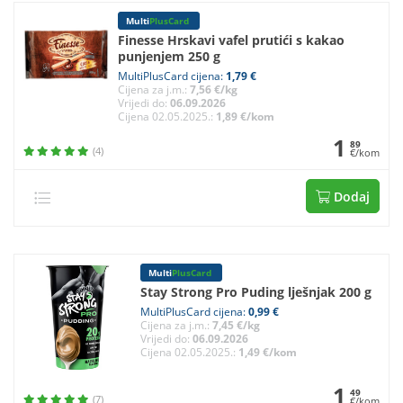
Multi
PlusCard
Finesse Hrskavi vafel prutići s kakao
punjenjem 250 g
MultiPlusCard cijena:
1,79 €
Cijena za j.m.:
7,56 €/kg
Vrijedi do:
06.09.2026
Cijena 02.05.2025.:
1,89 €/kom
1
89
(4)
€/kom
Dodaj
Multi
PlusCard
Stay Strong Pro Puding lješnjak 200 g
MultiPlusCard cijena:
0,99 €
Cijena za j.m.:
7,45 €/kg
Vrijedi do:
06.09.2026
Cijena 02.05.2025.:
1,49 €/kom
1
49
(7)
€/kom