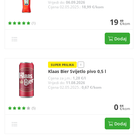
Vrijedi do:
06.09.2026
Cijena 02.05.2025.:
18,99 €/kom
19
49
(1)
€/kom
Dodaj
SUPER PRILIKA
!
Klaas Bier Svijetlo pivo 0,5 l
Cijena za j.m.:
1,28 €/l
Vrijedi do:
11.08.2026
Cijena 02.05.2025.:
0,67 €/kom
0
64
(5)
€/kom
Dodaj