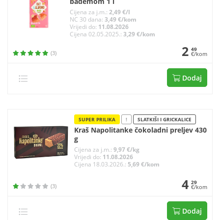
bademom 1 l
Cijena za j.m.:
2,49 €/l
NC 30 dana:
3,49 €/kom
Vrijedi do:
11.08.2026
Cijena 02.05.2025.:
3,29 €/kom
2
49
(3)
€/kom
Dodaj
SUPER PRILIKA
!
SLATKIŠI I GRICKALICE
Kraš Napolitanke čokoladni preljev 430
g
Cijena za j.m.:
9,97 €/kg
Vrijedi do:
11.08.2026
Cijena 18.03.2026.:
5,69 €/kom
4
29
(3)
€/kom
Dodaj