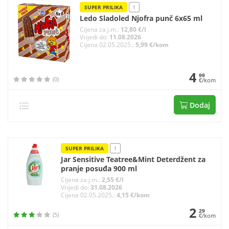
SUPER PRILIKA
!
Ledo Sladoled Njofra punč 6x65 ml
Cijena za j.m.:
12,80 €/l
Vrijedi do:
11.08.2026
Cijena 02.05.2025.:
5,99 €/kom
4
99
(0)
€/kom
Dodaj
SUPER PRILIKA
!
Jar Sensitive Teatree&Mint Deterdžent za
pranje posuđa 900 ml
Cijena za j.m.:
2,55 €/l
Vrijedi do:
31.08.2026
Cijena 02.05.2025.:
4,15 €/kom
2
29
(5)
€/kom