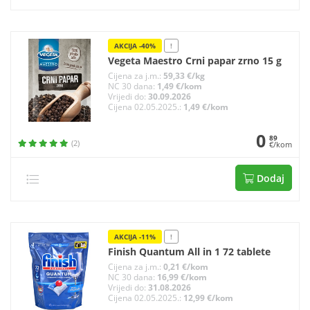
AKCIJA -40%
!
Vegeta Maestro Crni papar zrno 15 g
Cijena za j.m.:
59,33 €/kg
NC 30 dana:
1,49 €/kom
Vrijedi do:
30.09.2026
Cijena 02.05.2025.:
1,49 €/kom
0
89
(2)
€/kom
Dodaj
AKCIJA -11%
!
Finish Quantum All in 1 72 tablete
Cijena za j.m.:
0,21 €/kom
NC 30 dana:
16,99 €/kom
Vrijedi do:
31.08.2026
Cijena 02.05.2025.:
12,99 €/kom