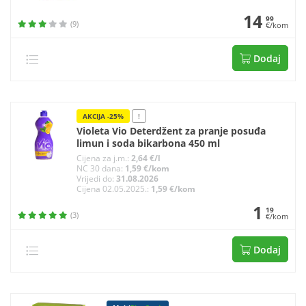
14
99
(9)
€/kom
Dodaj
AKCIJA -25%
!
Violeta Vio Deterdžent za pranje posuđa
limun i soda bikarbona 450 ml
Cijena za j.m.:
2,64 €/l
NC 30 dana:
1,59 €/kom
Vrijedi do:
31.08.2026
Cijena 02.05.2025.:
1,59 €/kom
1
19
(3)
€/kom
Dodaj