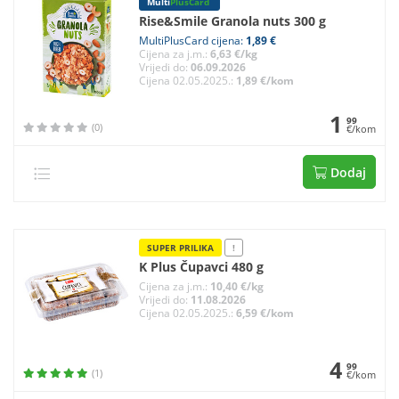
Multi
PlusCard
Rise&Smile Granola nuts 300 g
MultiPlusCard cijena:
1,89 €
Cijena za j.m.:
6,63 €/kg
Vrijedi do:
06.09.2026
Cijena 02.05.2025.:
1,89 €/kom
1
99
(0)
€/kom
Dodaj
SUPER PRILIKA
!
K Plus Čupavci 480 g
Cijena za j.m.:
10,40 €/kg
Vrijedi do:
11.08.2026
Cijena 02.05.2025.:
6,59 €/kom
4
99
(1)
€/kom