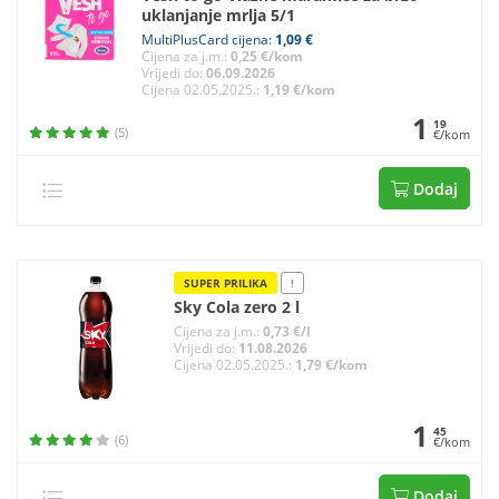
uklanjanje mrlja 5/1
MultiPlusCard cijena:
1,09 €
Cijena za j.m.:
0,25 €/kom
Vrijedi do:
06.09.2026
Cijena 02.05.2025.:
1,19 €/kom
1
19
(5)
€/kom
Dodaj
SUPER PRILIKA
!
Sky Cola zero 2 l
Cijena za j.m.:
0,73 €/l
Vrijedi do:
11.08.2026
Cijena 02.05.2025.:
1,79 €/kom
1
45
(6)
€/kom
Dodaj