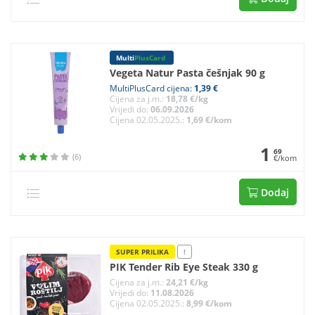
Multi
PlusCard
Vegeta Natur Pasta češnjak 90 g
MultiPlusCard cijena:
1,39 €
Cijena za j.m.:
18,78 €/kg
Vrijedi do:
06.09.2026
Cijena 02.05.2025.:
1,69 €/kom
1
69
(6)
€/kom
Dodaj
SUPER PRILIKA
!
PIK Tender Rib Eye Steak 330 g
Cijena za j.m.:
24,21 €/kg
Vrijedi do:
11.08.2026
Cijena 02.05.2025.:
8,99 €/kom