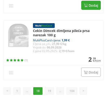
Dodaj
Multi
PlusCard
Cekin Dimcek dimljena pileća prsa
narezak 100 g
MultiPlusCard cijena:
1,99 €
Cijena za j.m.:
21,90 €/kg
Vrijedi do:
06.09.2026
Cijena 02.05.2025.:
2,19 €/kom
2
19
(1)
€/kom
Dodaj
<
1
...
18
19
...
104
>