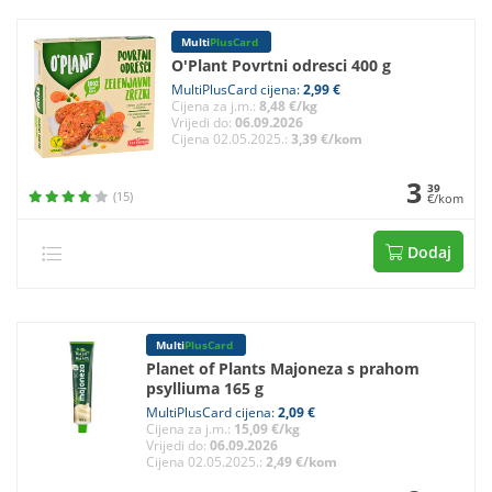
Multi
PlusCard
O'Plant Povrtni odresci 400 g
MultiPlusCard cijena:
2,99 €
Cijena za j.m.:
8,48 €/kg
Vrijedi do:
06.09.2026
Cijena 02.05.2025.:
3,39 €/kom
3
39
(15)
€/kom
Dodaj
Multi
PlusCard
Planet of Plants Majoneza s prahom
psylliuma 165 g
MultiPlusCard cijena:
2,09 €
Cijena za j.m.:
15,09 €/kg
Vrijedi do:
06.09.2026
Cijena 02.05.2025.:
2,49 €/kom