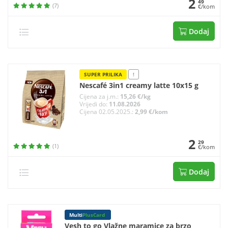
2
49
(7)
€/kom
Dodaj
SUPER PRILIKA
!
Nescafé 3in1 creamy latte 10x15 g
Cijena za j.m.:
15,26 €/kg
Vrijedi do:
11.08.2026
Cijena 02.05.2025.:
2,99 €/kom
2
29
(1)
€/kom
Dodaj
Multi
PlusCard
Vesh to go Vlažne maramice za brzo