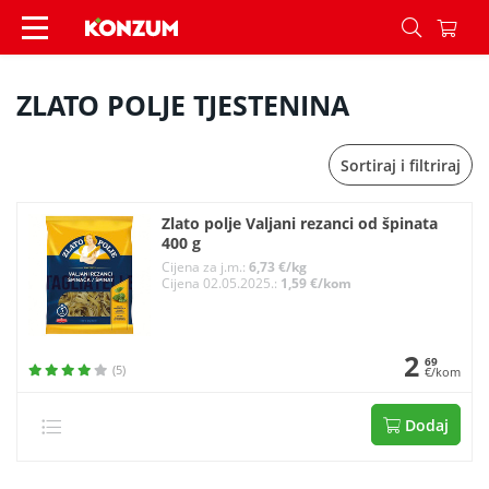
ZLATO POLJE TJESTENINA - Konzum
ZLATO POLJE TJESTENINA
Sortiraj i filtriraj
Zlato polje Valjani rezanci od špinata
400 g
Cijena za j.m.:
6,73 €/kg
Cijena 02.05.2025.:
1,59 €/kom
2
69
(5)
€/kom
Dodaj