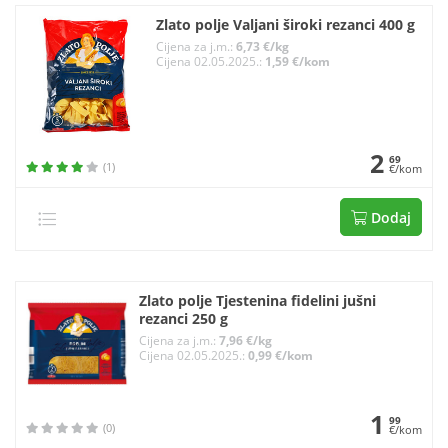
Zlato polje Valjani široki rezanci 400 g
Cijena za j.m.:
6,73 €/kg
Cijena 02.05.2025.:
1,59 €/kom
2
69
(1)
€/kom
Dodaj
Zlato polje Tjestenina fidelini jušni
rezanci 250 g
Cijena za j.m.:
7,96 €/kg
Cijena 02.05.2025.:
0,99 €/kom
1
99
(0)
€/kom