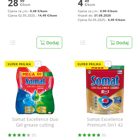
28
4
99
49
€/kom
€/kom
Cijena za j.m.:
0,48 €/kom
Cijena za j.m.:
0,90 €/kom
Cijena 02.05.2025.:
14,49 €/kom
Vrijedi do:
31.08.2026
Cijena 02.05.2025.:
4,49 €/kom
Dodaj
Dodaj
SUPER PRILIKA
!
SUPER PRILIKA
!
Somat Excellence Duo
Somat Excellence
Gel grease cutting
Premium 5in1 42
2x540 ml
tablete
(1)
(1)