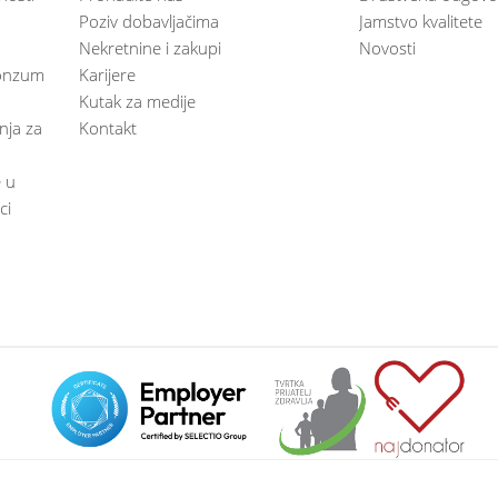
Poziv dobavljačima
Jamstvo kvalitete
Nekretnine i zakupi
Novosti
 Konzum
Karijere
Kutak za medije
anja za
Kontakt
e u
ci