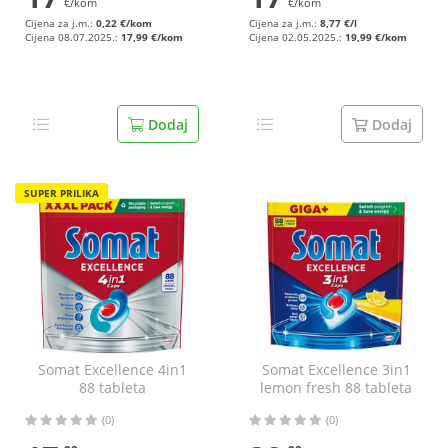
€/kom
€/kom
Cijena za j.m.:
0,22 €/kom
Cijena za j.m.:
8,77 €/l
Cijena 08.07.2025.:
17,99 €/kom
Cijena 02.05.2025.:
19,99 €/kom
Dodaj
Dodaj
SUPER PRILIKA
Somat Excellence 4in1
Somat Excellence 3in1
88 tableta
lemon fresh 88 tableta
(0)
(0)