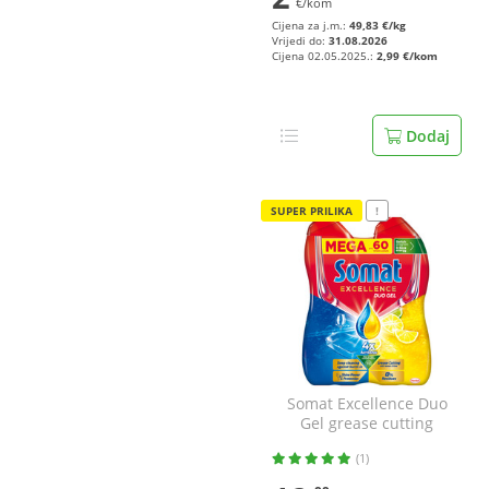
€/kom
Cijena za j.m.:
49,83 €/kg
Vrijedi do:
31.08.2026
Cijena 02.05.2025.:
2,99 €/kom
Dodaj
SUPER PRILIKA
!
Somat Excellence Duo
Gel grease cutting
lemon&lime 2x540 ml
(1)