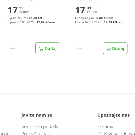
17
17
99
99
€/kom
€/kom
Cijena za j.m.:
26,30 €/l
Cijena za j.m.:
0,60 €/kom
Cijena 02.05.2025.:
17,99 €/kom
Cijena 02.05.2025.:
17,99 €/kom
Dodaj
Dodaj
Javite nam se
Upoznajte nas
Korisnička podrška
O nama
nosti
Pronađite nas
Društvena odgovo