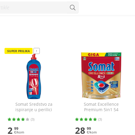
SUPER PRILIKA
!
Somat Sredstvo za
Somat Excellence
ispiranje u perilici
Premium 5in1 54
posuđa 750 ml
tablete
(3)
(3)
2
28
99
99
€/kom
€/kom