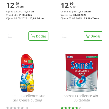
12
12
99
99
€/kom
€/kom
Cijena za j.m.:
12,03 €/l
Cijena za j.m.:
0,31 €/kom
Vrijedi do:
31.08.2026
Vrijedi do:
31.08.2026
Cijena 02.05.2025.:
25,99 €/kom
Cijena 02.05.2025.:
25,99 €/kom
Dodaj
Dodaj
Somat Excellence Duo
Somat Excellence 4in1
Gel grease cutting
30 tableta
lemon&lime 684 ml
(0)
(1)