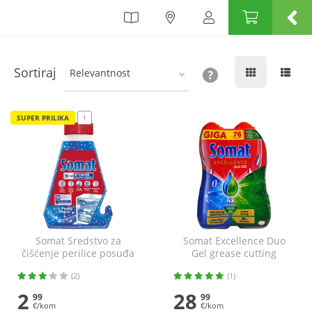
Sortiraj
Relevantnost
SUPER PRILIKA
!
Somat Sredstvo za
Somat Excellence Duo
čišćenje perilice posuđa
Gel grease cutting
250 ml
2x684 ml
(2)
(1)
2
28
99
99
€/kom
€/kom