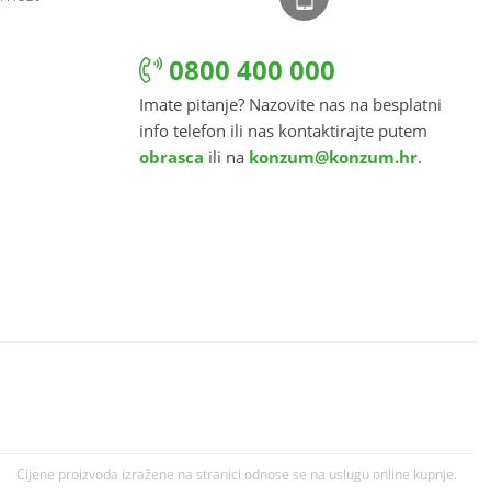
0800 400 000
Imate pitanje? Nazovite nas na besplatni
info telefon ili nas kontaktirajte putem
obrasca
ili na
konzum@konzum.hr
.
Cijene proizvoda izražene na stranici odnose se na uslugu online kupnje.