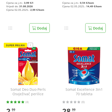
Cijena za j.m.:
3,99 €/l
Cijena za j.m.:
0,54 €/kom
Vrijedi do:
31.08.2026
Cijena 02.05.2025.:
14,49 €/kom
Cijena 02.05.2025.:
2,99 €/kom
Dodaj
Dodaj
SUPER PRILIKA
!
Somat Deo Duo-Perls
Somat Excellence 3in1
Osvježivač perilice
70 tableta
posuđa lemon&orange
(4)
(0)
17 g
2
28
99
99