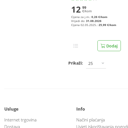
12
99
€/kom
Cijena za j.m.:
0,26 €/kom
Vrijedi do:
31.08.2026
Cijena 02.05.2025.:
25,99 €/kom
Dodaj
Prikaži:
25
Usluge
Info
Internet trgovina
Načini plaćanja
Dostava
Uvjeti iskorištavanja pogod