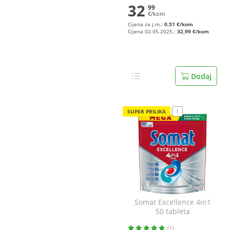
32
99
€/kom
Cijena za j.m.:
0,51 €/kom
Cijena 02.05.2025.:
32,99 €/kom
Dodaj
SUPER PRILIKA
!
Somat Excellence 4in1
50 tableta
(1)