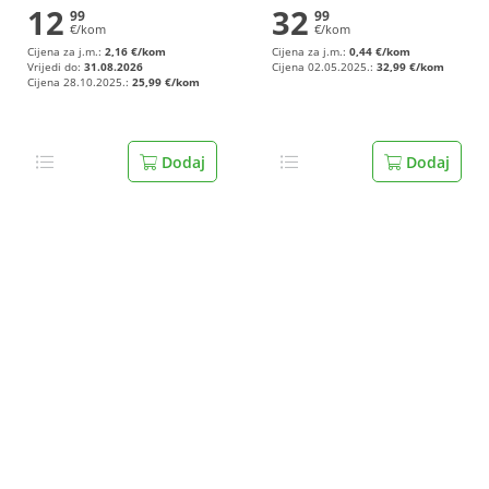
12
32
99
99
€/kom
€/kom
Cijena za j.m.:
2,16 €/kom
Cijena za j.m.:
0,44 €/kom
Vrijedi do:
31.08.2026
Cijena 02.05.2025.:
32,99 €/kom
Cijena 28.10.2025.:
25,99 €/kom
Dodaj
Dodaj