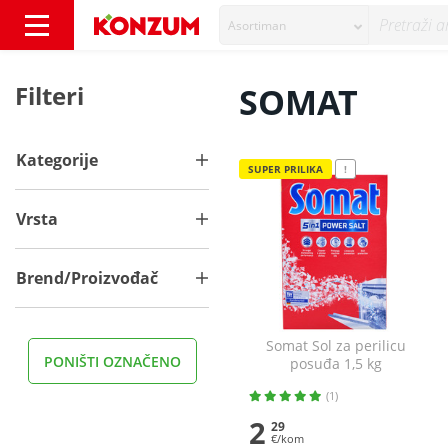
Asortiman
SOMAT - Konzum
Filteri
SOMAT
Kategorije
SUPER PRILIKA
!
Vrsta
Brend/Proizvođač
Somat Sol za perilicu
PONIŠTI OZNAČENO
posuđa 1,5 kg
(1)
2
29
€/kom