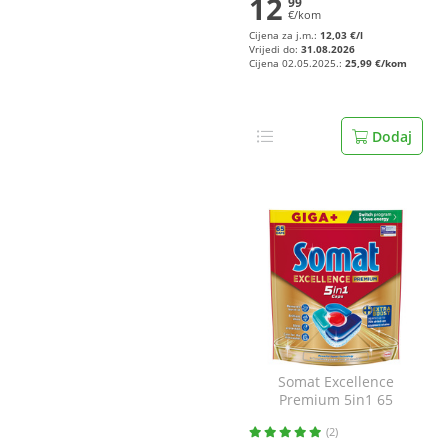
12
99
€/kom
Cijena za j.m.:
12,03 €/l
Vrijedi do:
31.08.2026
Cijena 02.05.2025.:
25,99 €/kom
Dodaj
Somat Excellence
Premium 5in1 65
tableta
(2)