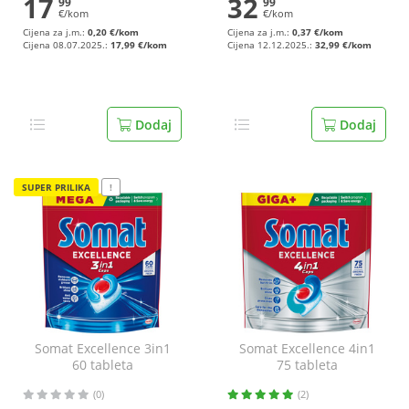
17
32
99
99
€/kom
€/kom
Cijena za j.m.:
0,20 €/kom
Cijena za j.m.:
0,37 €/kom
Cijena 08.07.2025.:
17,99 €/kom
Cijena 12.12.2025.:
32,99 €/kom
Dodaj
Dodaj
SUPER PRILIKA
!
Somat Excellence 3in1
Somat Excellence 4in1
60 tableta
75 tableta
(0)
(2)