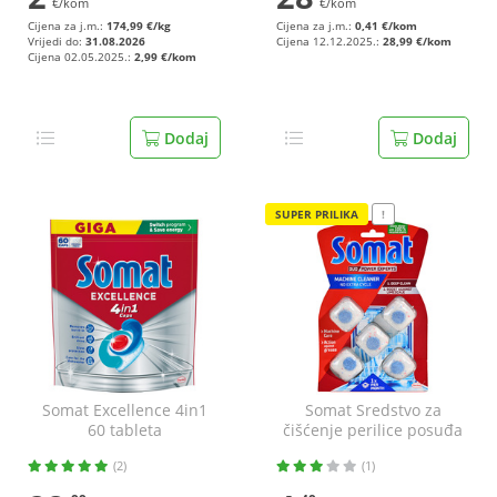
€/kom
€/kom
Cijena za j.m.:
174,99 €/kg
Cijena za j.m.:
0,41 €/kom
Vrijedi do:
31.08.2026
Cijena 12.12.2025.:
28,99 €/kom
Cijena 02.05.2025.:
2,99 €/kom
Dodaj
Dodaj
SUPER PRILIKA
!
Somat Excellence 4in1
Somat Sredstvo za
60 tableta
čišćenje perilice posuđa
5x19 g
(2)
(1)