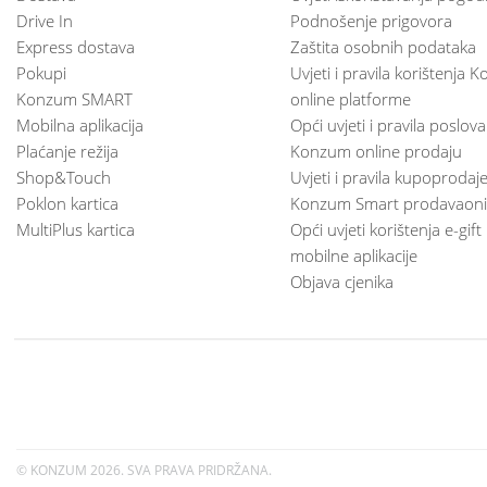
Drive In
Podnošenje prigovora
Express dostava
Zaštita osobnih podataka
Pokupi
Uvjeti i pravila korištenja
Konzum SMART
online platforme
Mobilna aplikacija
Opći uvjeti i pravila poslov
Plaćanje režija
Konzum online prodaju
Shop&Touch
Uvjeti i pravila kupoprodaj
Poklon kartica
Konzum Smart prodavaoni
MultiPlus kartica
Opći uvjeti korištenja e-gift
mobilne aplikacije
Objava cjenika
© KONZUM
2026. SVA PRAVA PRIDRŽANA.