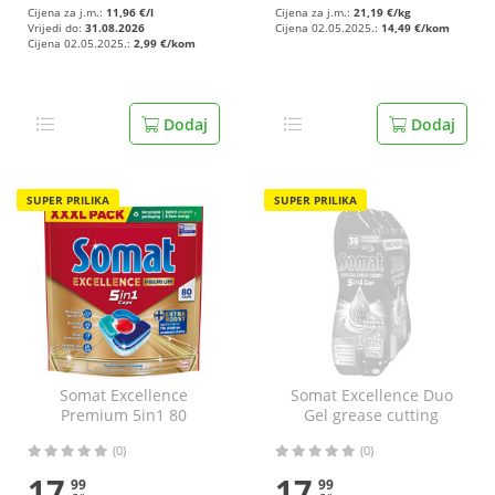
Cijena za j.m.:
11,96 €/l
Cijena za j.m.:
21,19 €/kg
Vrijedi do:
31.08.2026
Cijena 02.05.2025.:
14,49 €/kom
Cijena 02.05.2025.:
2,99 €/kom
Dodaj
Dodaj
SUPER PRILIKA
SUPER PRILIKA
Somat Excellence
Somat Excellence Duo
Premium 5in1 80
Gel grease cutting
tableta
3x684 ml
(0)
(0)
17
17
99
99