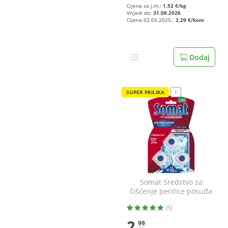
Cijena za j.m.:
1,52 €/kg
Vrijedi do:
31.08.2026
Cijena 02.05.2025.:
2,29 €/kom
Dodaj
SUPER PRILIKA
!
Somat Sredstvo za
čišćenje perilice posuđa
3x20 g
(5)
2
99