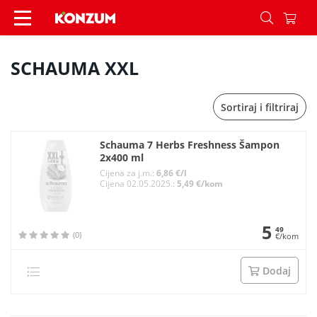
SCHAUMA XXL - Konzum
SCHAUMA XXL
Sortiraj i filtriraj
Schauma 7 Herbs Freshness Šampon
2x400 ml
Cijena za j.m.:
6,86 €/l
Cijena 02.05.2025.:
5,49 €/kom
5
49
(0)
€/kom
Dodaj