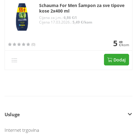
Schauma For Men Šampon za sve tipove
kose 2x400 ml
Cijena za j.m.:
6,86 €/l
Cijena 17.03.2026.:
5,49 €/kom
5
49
(0)
€/kom
Dodaj
Usluge
Internet trgovina