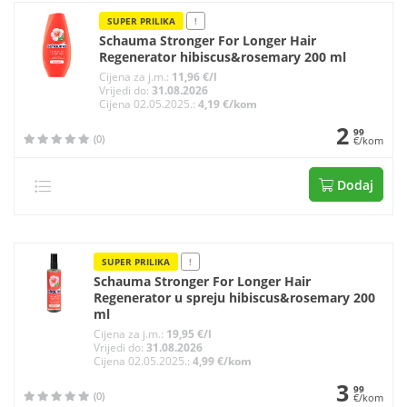
SUPER PRILIKA
!
Schauma Stronger For Longer Hair
Regenerator hibiscus&rosemary 200 ml
Cijena za j.m.:
11,96 €/l
Vrijedi do:
31.08.2026
Cijena 02.05.2025.:
4,19 €/kom
2
99
(0)
€/kom
Dodaj
SUPER PRILIKA
!
Schauma Stronger For Longer Hair
Regenerator u spreju hibiscus&rosemary 200
ml
Cijena za j.m.:
19,95 €/l
Vrijedi do:
31.08.2026
Cijena 02.05.2025.:
4,99 €/kom
3
99
(0)
€/kom