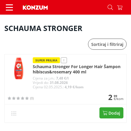
SCHAUMA STRONGER - Konzum
SCHAUMA STRONGER
Sortiraj i filtriraj
SUPER PRILIKA
!
Schauma Stronger For Longer Hair Šampon
hibiscus&rosemary 400 ml
Cijena za j.m.:
7,48 €/l
Vrijedi do:
31.08.2026
Cijena 02.05.2025.:
4,19 €/kom
2
99
(0)
€/kom
Dodaj