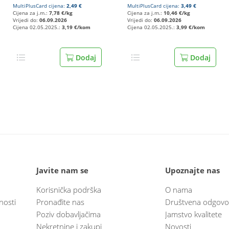
MultiPlusCard cijena:
2,49 €
MultiPlusCard cijena:
3,49 €
Cijena za j.m.:
7,78 €/kg
Cijena za j.m.:
10,46 €/kg
Vrijedi do:
06.09.2026
Vrijedi do:
06.09.2026
Cijena 02.05.2025.:
3,19 €/kom
Cijena 02.05.2025.:
3,99 €/kom
Dodaj
Dodaj
Javite nam se
Upoznajte nas
Korisnička podrška
O nama
nosti
Pronađite nas
Društvena odgovo
Poziv dobavljačima
Jamstvo kvalitete
Nekretnine i zakupi
Novosti