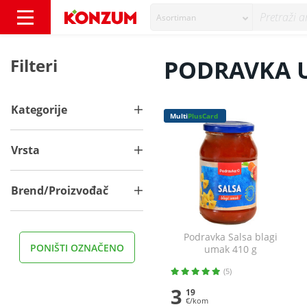
Asortiman
PODRAVKA UMACI - Konzum
Filteri
PODRAVKA 
Kategorije
Multi
PlusCard
Vrsta
Brend/Proizvođač
Podravka Salsa blagi
PONIŠTI OZNAČENO
umak 410 g
(5)
3
19
€/kom