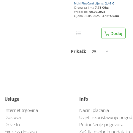
MultiPlusCard cijena:
2,49 €
Cijena za j.m.:
7,78 €/kg
Vrijedi do:
06.09.2026
Cijena 02.05.2025.:
3,19 €/kom
Dodaj
Prikaži:
25
Usluge
Info
Internet trgovina
Načini plaćanja
Dostava
Uvjeti iskorištavanja pogod
Drive In
Podnošenje prigovora
Express dostava
Zaštita osobnih podataka