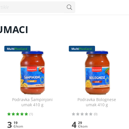
UMACI
Multi
PlusCard
Multi
PlusCard
Podravka Šampinjoni
Podravka Bolognese
umak 410 g
umak 410 g
(1)
(0)
3
4
19
29
€/kom
€/kom