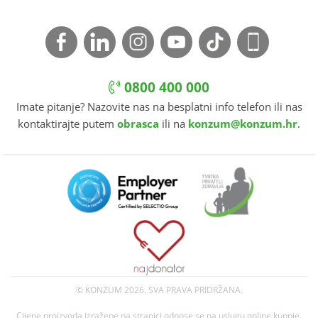
0800 400 000
Imate pitanje? Nazovite nas na besplatni info telefon ili nas
kontaktirajte putem
obrasca
ili na
konzum@konzum.hr
.
© KONZUM
2026. SVA PRAVA PRIDRŽANA.
Cijene proizvoda izražene na stranici odnose se na uslugu online kupnje.