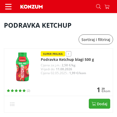
PODRAVKA KETCHUP - Konzum
PODRAVKA KETCHUP
Sortiraj i filtriraj
SUPER PRILIKA
!
Podravka Ketchup blagi 500 g
Cijena za j.m.:
2,58 €/kg
Vrijedi do:
11.08.2026
Cijena 02.05.2025.:
1,99 €/kom
1
29
(2)
€/kom
Dodaj