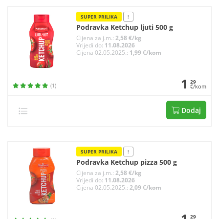
SUPER PRILIKA
!
Podravka Ketchup ljuti 500 g
Cijena za j.m.:
2,58 €/kg
Vrijedi do:
11.08.2026
Cijena 02.05.2025.:
1,99 €/kom
1
29
(1)
€/kom
Dodaj
SUPER PRILIKA
!
Podravka Ketchup pizza 500 g
Cijena za j.m.:
2,58 €/kg
Vrijedi do:
11.08.2026
Cijena 02.05.2025.:
2,09 €/kom
1
29