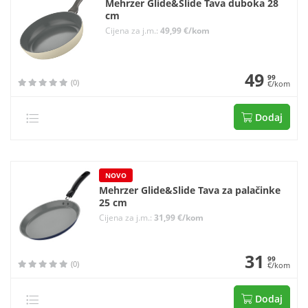
Mehrzer Glide&Slide Tava duboka 28
cm
Cijena za j.m.:
49,99 €/kom
49
99
(0)
€/kom
Dodaj
NOVO
Mehrzer Glide&Slide Tava za palačinke
25 cm
Cijena za j.m.:
31,99 €/kom
31
99
(0)
€/kom
Dodaj