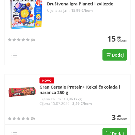
Društvena igra Planeti i zvijezde
Cijena za j.m.:
15,99 €/kom
15
99
(0)
€/kom
Dodaj
NOVO
Gran Cereale Protein+ Keksi čokolada i
naranča 250 g
Cijena za j.m.:
13,96 €/kg
Cijena 15.07.2026.:
3,49 €/kom
3
49
(0)
€/kom
Dodaj