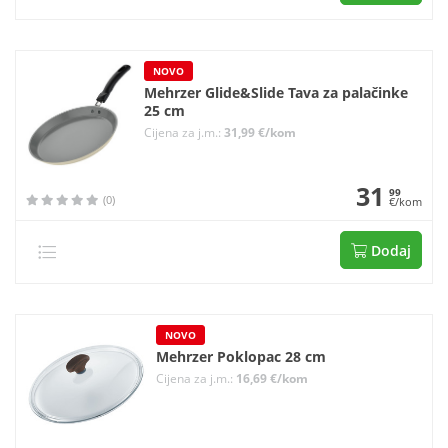
NOVO
Mehrzer Glide&Slide Tava za palačinke
25 cm
Cijena za j.m.:
31,99 €/kom
31
99
(0)
€/kom
Dodaj
NOVO
Mehrzer Poklopac 28 cm
Cijena za j.m.:
16,69 €/kom