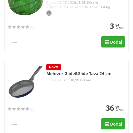
Cijena 27.07.2026.:
3,03 €/kom
Prosječna težina komada iznosi:
3.4 kg
3
03
(0)
€/kom
Dodaj
NOVO
Mehrzer Glide&Slide Tava 24 cm
Cijena za j.m.:
36,99 €/kom
36
99
(0)
€/kom
Dodaj