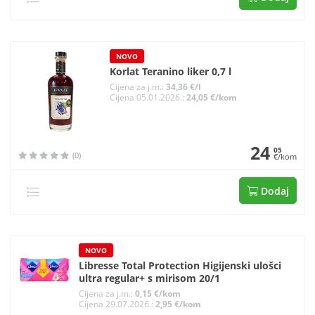
NOVO
Korlat Teranino liker 0,7 l
Cijena za j.m.:
34,36 €/l
Cijena 05.01.2026.:
24,05 €/kom
24
05
(0)
€/kom
Dodaj
NOVO
Libresse Total Protection Higijenski ulošci
ultra regular+ s mirisom 20/1
Cijena za j.m.:
0,15 €/kom
Cijena 29.07.2026.:
2,95 €/kom