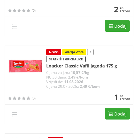
2
95
(0)
€/kom
Dodaj
NOVO
AKCIJA -25%
!
SLATKIŠI I GRICKALICE
Loacker Classic Vafli jagoda 175 g
Cijena za j.m.:
10,57 €/kg
NC 30 dana:
2,49 €/kom
Vrijedi do:
11.08.2026
Cijena 29.07.2026.:
2,49 €/kom
1
85
(0)
€/kom
Dodaj