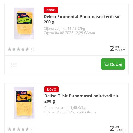
NOVO
Deliso Emmental Punomasni tvrdi sir
200 g
Cijena za j.m.:
11,45 €/kg
Cijena 04.08.2026.:
2,29 €/kom
2
29
(0)
€/kom
Dodaj
NOVO
Deliso Tilsit Punomasni polutvrdi sir
200 g
Cijena za j.m.:
11,45 €/kg
Cijena 04.08.2026.:
2,29 €/kom
2
29
(0)
€/kom