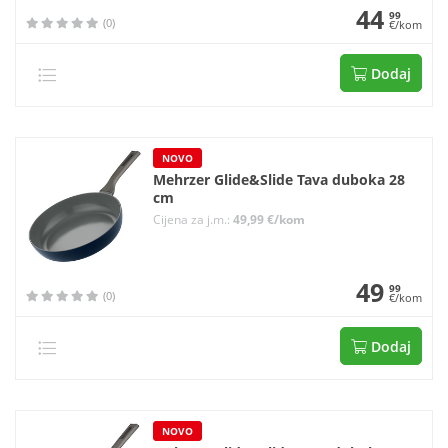
44
99
(0)
€/kom
Dodaj
NOVO
Mehrzer Glide&Slide Tava duboka 28
cm
Cijena za j.m.:
49,99 €/kom
49
99
(0)
€/kom
Dodaj
NOVO