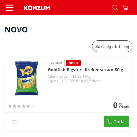
NOVO - Konzum
NOVO
Sortiraj i filtriraj
PROMO
NOVO
Goldfish Bigsters Kreker sezam 80 g
Cijena za j.m.:
12,38 €/kg
Cijena 21.07.2026.:
0,99 €/kom
0
99
(0)
€/kom
Dodaj