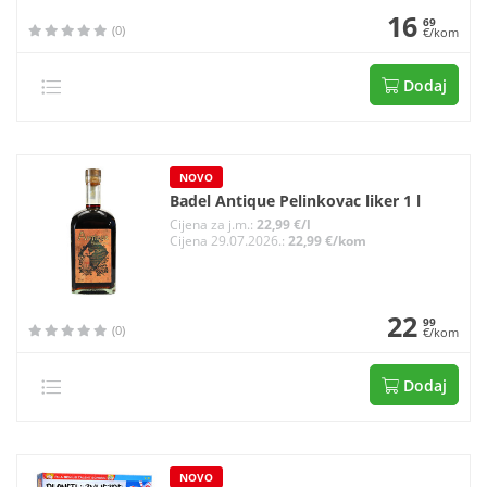
16
69
(0)
€/kom
Dodaj
NOVO
Badel Antique Pelinkovac liker 1 l
Cijena za j.m.:
22,99 €/l
Cijena 29.07.2026.:
22,99 €/kom
22
99
(0)
€/kom
Dodaj
NOVO