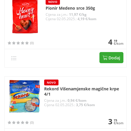
NOVO
Pionir Medeno srce 350g
Cijena za j.m.:
11,97 €/kg
Cijena 02.05.2025.:
4,19 €/kom
4
19
(0)
€/kom
Dodaj
NOVO
Rekord Višenamjenske magične krpe
4/1
Cijena za j.m.:
0,94 €/kom
Cijena 02.05.2025.:
3,75 €/kom
3
75
(0)
€/kom