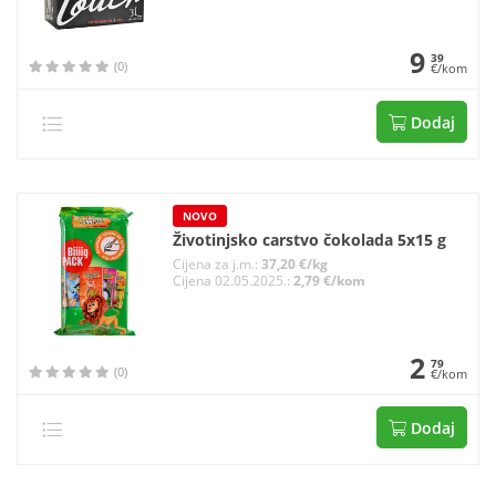
9
39
(0)
€/kom
Dodaj
NOVO
Životinjsko carstvo čokolada 5x15 g
Cijena za j.m.:
37,20 €/kg
Cijena 02.05.2025.:
2,79 €/kom
2
79
(0)
€/kom
Dodaj