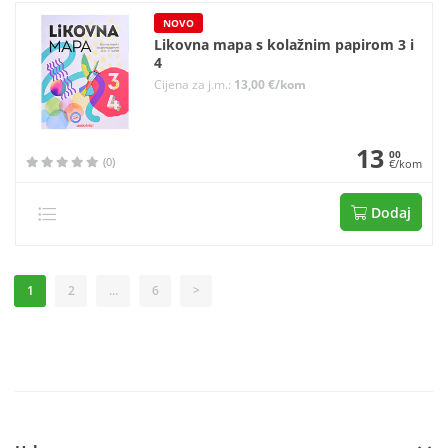
NOVO
Likovna mapa s kolažnim papirom 3 i
4
Cijena za j.m.:
13,00 €/kom
13
00
(0)
€/kom
Dodaj
1
2
...
6
>