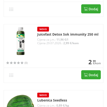
Dodaj
NOVO
Juicefast Detox Sok immunity 250 ml
Cijena za j.m.:
11,96 €/l
Cijena 29.07.2026.:
2,99 €/kom
2
99
(0)
€/kom
Dodaj
NOVO
Lubenica Seedless
Cijena za j.m.:
0,89 €/kg