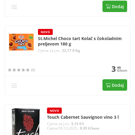
Dodaj
NOVO
St.Michel Choco tart Kolač s čokoladnim
preljevom 180 g
Cijena za j.m.:
22,17 €/kg
3
99
(0)
€/kom
Dodaj
NOVO
Touch Cabernet Sauvignon vino 3 l
Cijena za j.m.:
3,13 €/l
Cijena 03.12.2025.:
9,39 €/kom