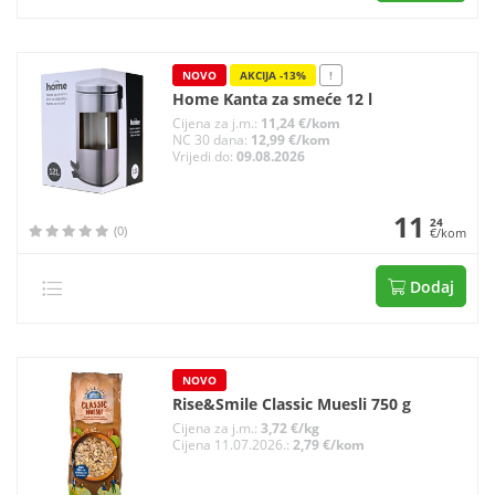
NOVO
AKCIJA -13%
!
Home Kanta za smeće 12 l
Cijena za j.m.:
11,24 €/kom
NC 30 dana:
12,99 €/kom
Vrijedi do:
09.08.2026
11
24
(0)
€/kom
Dodaj
NOVO
Rise&Smile Classic Muesli 750 g
Cijena za j.m.:
3,72 €/kg
Cijena 11.07.2026.:
2,79 €/kom