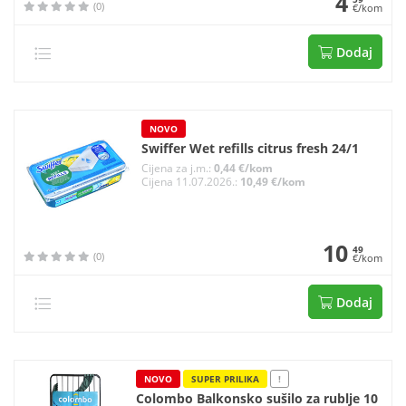
4
(0)
€/kom
Dodaj
NOVO
Swiffer Wet refills citrus fresh 24/1
Cijena za j.m.:
0,44 €/kom
Cijena 11.07.2026.:
10,49 €/kom
10
49
(0)
€/kom
Dodaj
NOVO
SUPER PRILIKA
!
Colombo Balkonsko sušilo za rublje 10