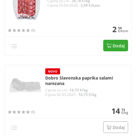
Cijena za j.m.:
28,78 €/kg
Cijena 16.04.2026.:
2,59 €/kom
2
59
(0)
€/kom
Dodaj
NOVO
Dobro Slavonska paprika salami
narezana
Cijena za j.m.:
14,73 €/kg
Cijena 02.05.2025.:
14,73 €/kg
14
73
(0)
€/kg
Dodaj