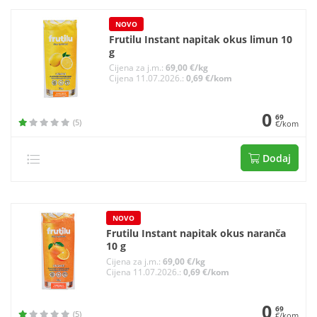
NOVO
Frutilu Instant napitak okus limun 10
g
Cijena za j.m.:
69,00 €/kg
Cijena 11.07.2026.:
0,69 €/kom
0
69
(5)
€/kom
Dodaj
NOVO
Frutilu Instant napitak okus naranča
10 g
Cijena za j.m.:
69,00 €/kg
Cijena 11.07.2026.:
0,69 €/kom
0
69
(5)
€/kom