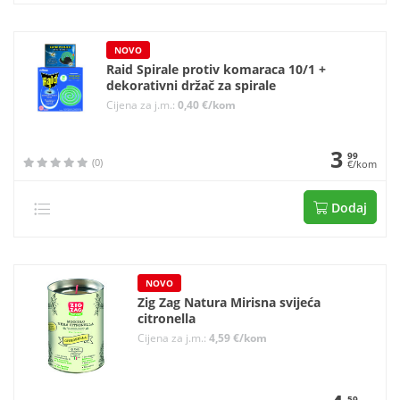
NOVO
Raid Spirale protiv komaraca 10/1 +
dekorativni držač za spirale
Cijena za j.m.:
0,40 €/kom
3
99
(0)
€/kom
Dodaj
NOVO
Zig Zag Natura Mirisna svijeća
citronella
Cijena za j.m.:
4,59 €/kom
59