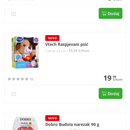
Dodaj
NOVO
Vtech Raspjevani psić
Cijena za j.m.:
19,99 €/kom
19
99
(0)
€/kom
Dodaj
NOVO
Dobro Buđola narezak 90 g