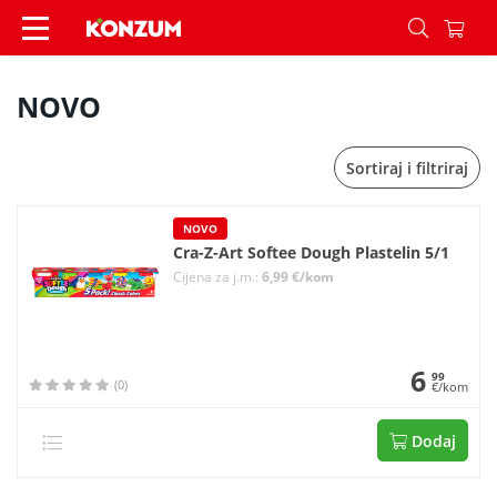
NOVO - Konzum
NOVO
Sortiraj i filtriraj
NOVO
Cra-Z-Art Softee Dough Plastelin 5/1
Cijena za j.m.:
6,99 €/kom
6
99
(0)
€/kom
Dodaj