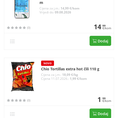
m
Cijena za j.m.:
14,99 €/kom
Vrijedi do:
09.08.2026
14
99
(0)
€/kom
Dodaj
NOVO
Chio Tortillas extra hot čili 110 g
Cijena za j.m.:
18,09 €/kg
Cijena 11.07.2026.:
1,99 €/kom
1
99
(0)
€/kom
Dodaj