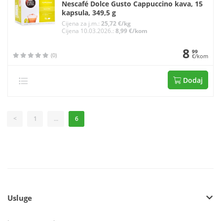
Nescafé Dolce Gusto Cappuccino kava, 15
kapsula, 349,5 g
Cijena za j.m.:
25,72 €/kg
Cijena 10.03.2026.:
8,99 €/kom
8
99
(0)
€/kom
Dodaj
<
1
...
6
Usluge