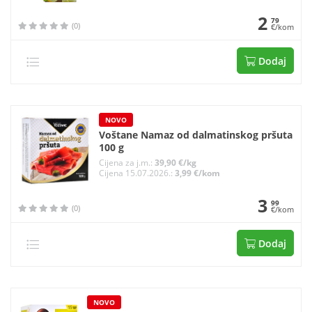
2
79
(0)
€/kom
Dodaj
NOVO
Voštane Namaz od dalmatinskog pršuta
100 g
Cijena za j.m.:
39,90 €/kg
Cijena 15.07.2026.:
3,99 €/kom
3
99
(0)
€/kom
Dodaj
NOVO